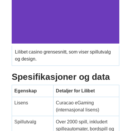
Lilibet casino grensesnitt, som viser spillutvalg
og design.
Spesifikasjoner og data
Egenskap
Detaljer for Lilibet
Lisens
Curacao eGaming
(internasjonal lisens)
Spillutvalg
Over 2000 spill, inkludert
spilleautomater, bordspill og