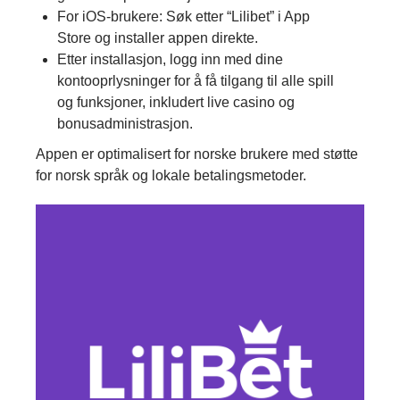
For iOS-brukere: Søk etter “Lilibet” i App
Store og installer appen direkte.
Etter installasjon, logg inn med dine
kontooprlysninger for å få tilgang til alle spill
og funksjoner, inkludert live casino og
bonusadministrasjon.
Appen er optimalisert for norske brukere med støtte
for norsk språk og lokale betalingsmetoder.