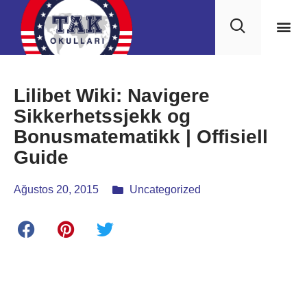
Lilibet Wiki: Navigere
Sikkerhetssjekk og
Bonusmatematikk | Offisiell
Guide
Ağustos 20, 2015
Uncategorized