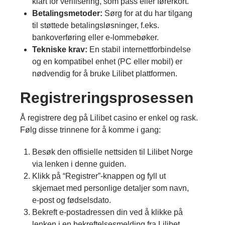
klart for verifisering, som pass eller førerkort.
Betalingsmetoder:
Sørg for at du har tilgang
til støttede betalingsløsninger, f.eks.
bankoverføring eller e-lommebøker.
Tekniske krav:
En stabil internettforbindelse
og en kompatibel enhet (PC eller mobil) er
nødvendig for å bruke Lilibet plattformen.
Registreringsprosessen
Å registrere deg på Lilibet casino er enkel og rask.
Følg disse trinnene for å komme i gang:
Besøk den offisielle nettsiden til Lilibet Norge
via lenken i denne guiden.
Klikk på “Registrer”-knappen og fyll ut
skjemaet med personlige detaljer som navn,
e-post og fødselsdato.
Bekreft e-postadressen din ved å klikke på
lenken i en bekreftelsesmelding fra Lilibet.