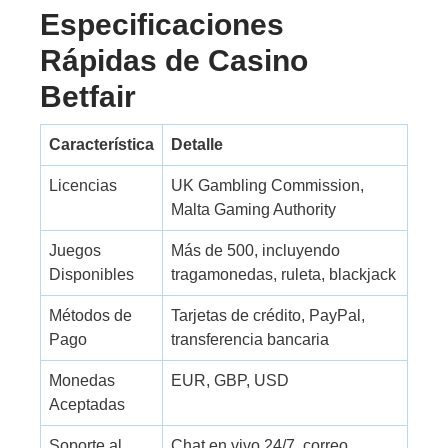
Especificaciones
Rápidas de Casino
Betfair
Característica
Detalle
Licencias
UK Gambling Commission,
Malta Gaming Authority
Juegos
Más de 500, incluyendo
Disponibles
tragamonedas, ruleta, blackjack
Métodos de
Tarjetas de crédito, PayPal,
Pago
transferencia bancaria
Monedas
EUR, GBP, USD
Aceptadas
Soporte al
Chat en vivo 24/7, correo