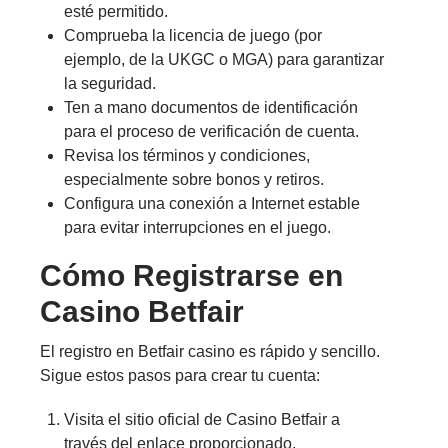
esté permitido.
Comprueba la licencia de juego (por
ejemplo, de la UKGC o MGA) para garantizar
la seguridad.
Ten a mano documentos de identificación
para el proceso de verificación de cuenta.
Revisa los términos y condiciones,
especialmente sobre bonos y retiros.
Configura una conexión a Internet estable
para evitar interrupciones en el juego.
Cómo Registrarse en
Casino Betfair
El registro en Betfair casino es rápido y sencillo.
Sigue estos pasos para crear tu cuenta:
Visita el sitio oficial de Casino Betfair a
través del enlace proporcionado.