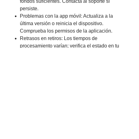
fondos suficientes. Contacta al soporte si
persiste.
Problemas con la app móvil: Actualiza a la
última versión o reinicia el dispositivo.
Comprueba los permisos de la aplicación.
Retrasos en retiros: Los tiempos de
procesamiento varían; verifica el estado en tu
cuenta y asegúrate de que la verificación de
identidad esté completa.
Preguntas Frecuantes
(FAQ)
P: ¿Es seguro jugar en Casino Betfair?
R: Sí, Casino Betfair opera con licencias
regulatorias estrictas y utiliza encriptación SSL para
proteger datos, cumpliendo con estándares de
seguridad en Betfair casino online.