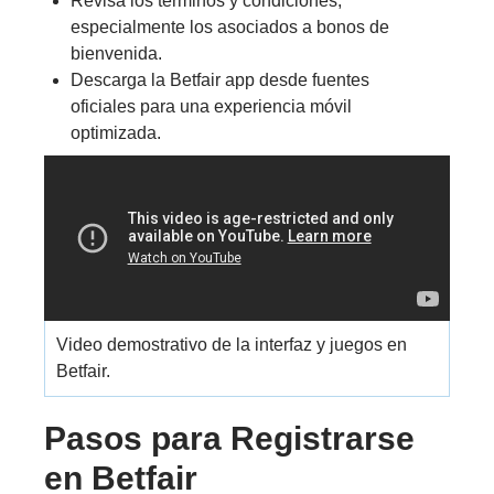
Revisa los términos y condiciones,
especialmente los asociados a bonos de
bienvenida.
Descarga la Betfair app desde fuentes
oficiales para una experiencia móvil
optimizada.
Video demostrativo de la interfaz y juegos en
Betfair.
Pasos para Registrarse
en Betfair