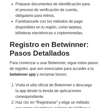
Preparar documentos de identificación para
el proceso de verificación de cuenta,
obligatorio para retiros.
Familiarizarte con los métodos de pago
disponibles en tu región, como tarjetas,
billeteras electrónicas o criptomonedas.
Registro en Betwinner:
Pasos Detallados
Para comenzar a usar Betwinner, sigue estos pasos
de registro, que son esenciales para acceder a la
betwinner app
y reclamar bonos:
Visita el sitio oficial de Betwinner o descarga
la app desde la tienda de aplicaciones
correspondiente.
Haz clic en “Registrarse” y elige un método: