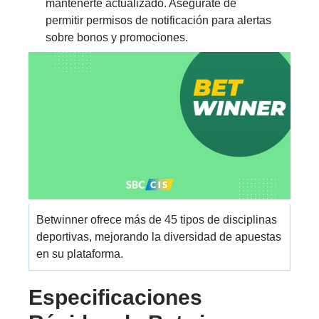
mantenerte actualizado. Asegúrate de
permitir permisos de notificación para alertas
sobre bonos y promociones.
Betwinner ofrece más de 45 tipos de disciplinas
deportivas, mejorando la diversidad de apuestas
en su plataforma.
Especificaciones