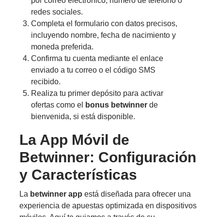
por correo electrónico, número de teléfono o
redes sociales.
Completa el formulario con datos precisos,
incluyendo nombre, fecha de nacimiento y
moneda preferida.
Confirma tu cuenta mediante el enlace
enviado a tu correo o el código SMS
recibido.
Realiza tu primer depósito para activar
ofertas como el
bonus betwinner
de
bienvenida, si está disponible.
La App Móvil de
Betwinner: Configuración
y Características
La
betwinner app
está diseñada para ofrecer una
experiencia de apuestas optimizada en dispositivos