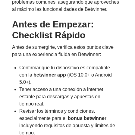
problemas comunes, asegurando que aproveches
al máximo las funcionalidades de Betwinner.
Antes de Empezar:
Checklist Rápido
Antes de sumergirte, verifica estos puntos clave
para una experiencia fluida en Betwinner:
Confirmar que tu dispositivo es compatible
con la
betwinner app
(iOS 10.0+ o Android
5.0+).
Tener acceso a una conexión a internet
estable para descargas y apuestas en
tiempo real.
Revisar los términos y condiciones,
especialmente para el
bonus betwinner
,
incluyendo requisitos de apuesta y límites de
tiempo.