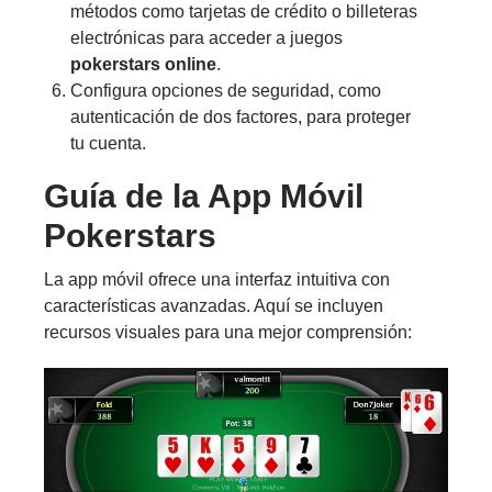
métodos como tarjetas de crédito o billeteras
electrónicas para acceder a juegos
pokerstars online
.
Configura opciones de seguridad, como
autenticación de dos factores, para proteger
tu cuenta.
Guía de la App Móvil
Pokerstars
La app móvil ofrece una interfaz intuitiva con
características avanzadas. Aquí se incluyen
recursos visuales para una mejor comprensión: