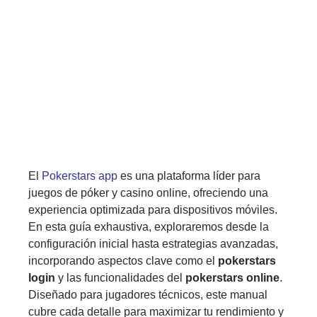
El
Pokerstars app
es una plataforma líder para
juegos de póker y casino online, ofreciendo una
experiencia optimizada para dispositivos móviles.
En esta guía exhaustiva, exploraremos desde la
configuración inicial hasta estrategias avanzadas,
incorporando aspectos clave como el
pokerstars
login
y las funcionalidades del
pokerstars online
.
Diseñado para jugadores técnicos, este manual
cubre cada detalle para maximizar tu rendimiento y