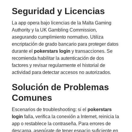
Seguridad y Licencias
La app opera bajo licencias de la Malta Gaming
Authority y la UK Gambling Commission,
asegurando cumplimiento normativo. Utiliza
encriptación de grado bancario para proteger datos
durante el
pokerstars login
y transacciones. Se
recomienda habilitar la autenticación de dos
factores y revisar regularmente el historial de
actividad para detectar accesos no autorizados.
Solución de Problemas
Comunes
Escenarios de troubleshooting: si el
pokerstars
login
falla, verifica la conexión a Internet, reinicia la
app o restablece la contraseña. Para errores de
descarga, asegúrate de tener espacio suficiente en