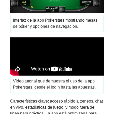
Interfaz de la app Pokerstars mostrando mesas
de póker y opciones de navegación.
Video tutorial que demuestra el uso de la app
Pokerstars, desde el login hasta las apuestas.
Características clave: acceso rápido a torneos, chat
en vivo, estadísticas de juego, y modo fuera de
línea para práctica. La app está optimizada para