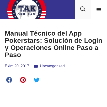
Manual Técnico del App
Pokerstars: Solución de Login
y Operaciones Online Paso a
Paso
Ekim 20, 2017
Uncategorized