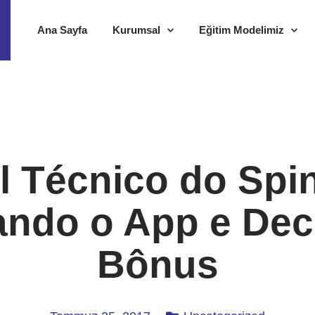
Ana Sayfa
Kurumsal
Eğitim Modelimiz
 Técnico do Spi
ndo o App e Dec
Bônus