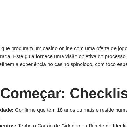
 que procuram um casino online com uma oferta de jogo
rada. Este guia fornece uma visão objetiva do processo 
finem a experiência no casino spinoloco, com foco espe
 Começar: Checklis
idade:
Confirme que tem 18 anos ou mais e reside numa
.
mentos:
Tenha o Cartão de Cidadão ou Bilhete de Ident