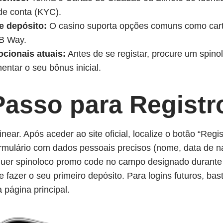
de conta (KYC).
e depósito:
O casino suporta opções comuns como cartõ
MB Way.
cionais atuais:
Antes de se registar, procure um spino
ntar o seu bônus inicial.
Passo para Registr
near. Após aceder ao site oficial, localize o botão “Regis
mulário com dados pessoais precisos (nome, data de nas
quer spinoloco promo code no campo designado durante e
 fazer o seu primeiro depósito. Para logins futuros, bas
 página principal.