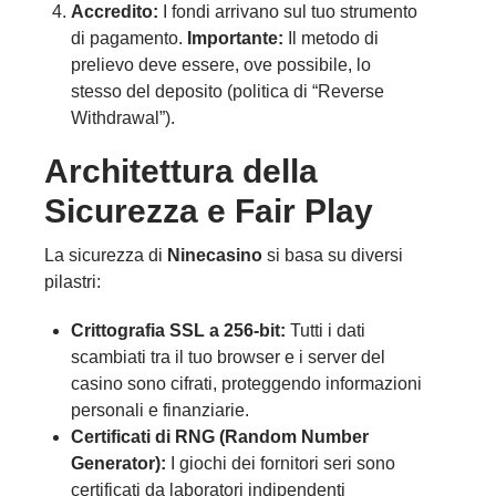
Accredito:
I fondi arrivano sul tuo strumento
di pagamento.
Importante:
Il metodo di
prelievo deve essere, ove possibile, lo
stesso del deposito (politica di “Reverse
Withdrawal”).
Architettura della
Sicurezza e Fair Play
La sicurezza di
Ninecasino
si basa su diversi
pilastri:
Crittografia SSL a 256-bit:
Tutti i dati
scambiati tra il tuo browser e i server del
casino sono cifrati, proteggendo informazioni
personali e finanziarie.
Certificati di RNG (Random Number
Generator):
I giochi dei fornitori seri sono
certificati da laboratori indipendenti