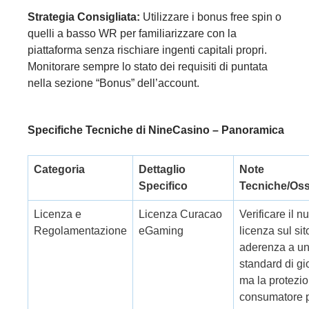
Strategia Consigliata:
Utilizzare i bonus free spin o
quelli a basso WR per familiarizzare con la
piattaforma senza rischiare ingenti capitali propri.
Monitorare sempre lo stato dei requisiti di puntata
nella sezione “Bonus” dell’account.
Specifiche Tecniche di NineCasino – Panoramica
Categoria
Dettaglio
Note
Specifico
Tecniche/Oss
Licenza e
Licenza Curacao
Verificare il n
Regolamentazione
eGaming
licenza sul sit
aderenza a u
standard di g
ma la protezio
consumatore 