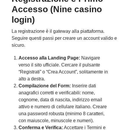
Accesso (Nine casino
login)
La registrazione è il gateway alla piattaforma.
Seguire questi passi per creare un account valido e
sicuro.
Accesso alla Landing Page:
Navigare
verso il sito ufficiale. Cercare il pulsante
“Registrati” o “Crea Account”, solitamente in
alto a destra.
Compilazione del Form:
Inserire dati
anagrafici corretti e verificabili: nome,
cognome, data di nascita, indirizzo email
attivo e numero di cellulare italiano. Creare
una password robusta (minimo 8 caratteri,
con maiuscole, minuscole e numeri).
Conferma e Verifica:
Accettare i Termini e