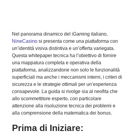
Nel panorama dinamico del iGaming italiano,
NineCasino
si presenta come una piattaforma con
un’identità visiva distintiva e un’offerta variegata.
Questa whitepaper tecnica ha l’obiettivo di fornire
una mappatura completa e operativa della
piattaforma, analizzandone non solo le funzionalità
superficiali ma anche i meccanismi interni, i criteri di
sicurezza e le strategie ottimali per un’esperienza
consapevole. La guida si rivolge sia al neofita che
allo scommettitore esperto, con particolare
attenzione alla risoluzione tecnica dei problemi e
alla comprensione della matematica dei bonus.
Prima di Iniziare: