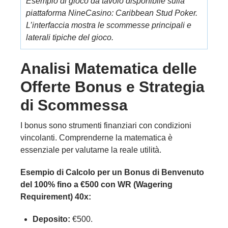
Esempio di gioco da tavolo disponibile sulla
piattaforma NineCasino: Caribbean Stud Poker.
L’interfaccia mostra le scommesse principali e
laterali tipiche del gioco.
Analisi Matematica delle
Offerte Bonus e Strategia
di Scommessa
I bonus sono strumenti finanziari con condizioni
vincolanti. Comprenderne la matematica è
essenziale per valutarne la reale utilità.
Esempio di Calcolo per un Bonus di Benvenuto
del 100% fino a €500 con WR (Wagering
Requirement) 40x:
Deposito:
€500.