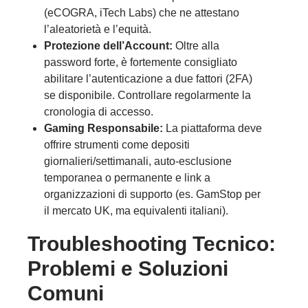
(eCOGRA, iTech Labs) che ne attestano
l’aleatorietà e l’equità.
Protezione dell’Account:
Oltre alla
password forte, è fortemente consigliato
abilitare l’autenticazione a due fattori (2FA)
se disponibile. Controllare regolarmente la
cronologia di accesso.
Gaming Responsabile:
La piattaforma deve
offrire strumenti come depositi
giornalieri/settimanali, auto-esclusione
temporanea o permanente e link a
organizzazioni di supporto (es. GamStop per
il mercato UK, ma equivalenti italiani).
Troubleshooting Tecnico:
Problemi e Soluzioni
Comuni