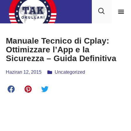
Manuale Tecnico di Cplay:
Ottimizzare l’App e la
Sicurezza – Guida Definitiva
Haziran 12, 2015
Uncategorized