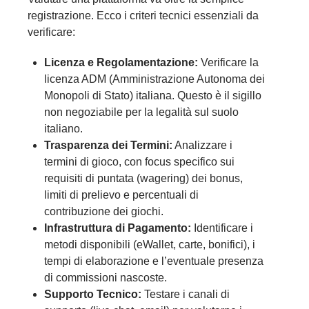
registrazione. Ecco i criteri tecnici essenziali da
verificare:
Licenza e Regolamentazione:
Verificare la
licenza ADM (Amministrazione Autonoma dei
Monopoli di Stato) italiana. Questo è il sigillo
non negoziabile per la legalità sul suolo
italiano.
Trasparenza dei Termini:
Analizzare i
termini di gioco, con focus specifico sui
requisiti di puntata (wagering) dei bonus,
limiti di prelievo e percentuali di
contribuzione dei giochi.
Infrastruttura di Pagamento:
Identificare i
metodi disponibili (eWallet, carte, bonifici), i
tempi di elaborazione e l’eventuale presenza
di commissioni nascoste.
Supporto Tecnico:
Testare i canali di