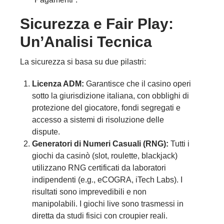
Sicurezza e Fair Play:
Un’Analisi Tecnica
La sicurezza si basa su due pilastri:
Licenza ADM:
Garantisce che il casino operi
sotto la giurisdizione italiana, con obblighi di
protezione del giocatore, fondi segregati e
accesso a sistemi di risoluzione delle
dispute.
Generatori di Numeri Casuali (RNG):
Tutti i
giochi da casinò (slot, roulette, blackjack)
utilizzano RNG certificati da laboratori
indipendenti (e.g., eCOGRA, iTech Labs). I
risultati sono imprevedibili e non
manipolabili. I giochi live sono trasmessi in
diretta da studi fisici con croupier reali.