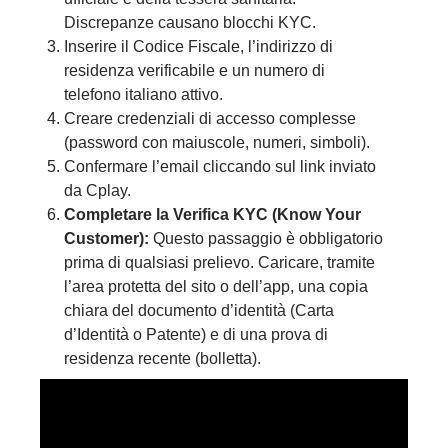
Discrepanze causano blocchi KYC.
Inserire il Codice Fiscale, l’indirizzo di
residenza verificabile e un numero di
telefono italiano attivo.
Creare credenziali di accesso complesse
(password con maiuscole, numeri, simboli).
Confermare l’email cliccando sul link inviato
da Cplay.
Completare la Verifica KYC (Know Your
Customer):
Questo passaggio è obbligatorio
prima di qualsiasi prelievo. Caricare, tramite
l’area protetta del sito o dell’app, una copia
chiara del documento d’identità (Carta
d’Identità o Patente) e di una prova di
residenza recente (bolletta).