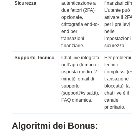
Sicurezza
autenticazione a
finanziari cifra
due fattori (2FA)
L’utente può
opzionale,
attivare il 2F
crittografia end-to-
per i prelievi
end per
nelle
transazioni
impostazioni 
finanziarie.
sicurezza.
Supporto Tecnico
Chat live integrata
Per problemi
nell’app (tempo di
tecnici
risposta medio: 2
complessi (e
minuti), email di
transazione
supporto
bloccata), la
(support@sisal.it),
chat live è il
FAQ dinamica.
canale
prioritario.
Algoritmi dei Bonus: