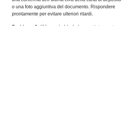
o una foto aggiuntiva del documento. Rispondere
prontamente per evitare ulteriori ritardi.
Problema 3: “L’app si chiude inaspettatamente
(crash) durante una live bet.”
Diagnosi:
Memoria RAM del dispositivo
insufficiente o conflitto con altre app.
Soluzione:
Chiudere tutte le app in background.
Aggiornare l’
Sisal app
all’ultima versione. Se il
problema persiste, utilizzare la versione mobile
browser (m.sisal.it) che è meno esigente in termini
di risorse.
FAQ Estesa – Risposte
Tecniche Approfondite (8-
10 Domande)
1. L’app Sisal consuma molti dati mobili? Come