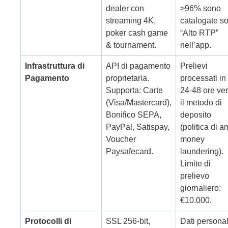
dealer con
>96% sono
streaming 4K,
catalogate so
poker cash game
“Alto RTP”
& tournament.
nell’app.
Infrastruttura di
API di pagamento
Prelievi
Pagamento
proprietaria.
processati in
Supporta: Carte
24-48 ore ve
(Visa/Mastercard),
il metodo di
Bonifico SEPA,
deposito
PayPal, Satispay,
(politica di an
Voucher
money
Paysafecard.
laundering).
Limite di
prelievo
giornaliero:
€10.000.
Protocolli di
SSL 256-bit,
Dati personal