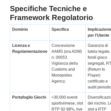
Specifiche Tecniche e
Framework Regolatorio
Dominio
Specifica
Implicazion
per l’Utente
Licenza e
Concessione
Garanzia di
Regolamentazione
AAMS (ora ADM)
tutela legale,
n. 00053.
fondi gioco
Vigilanza della
segregati, R
Customs and
(Return to
Monopolies
Player)
Agency.
certificato e
audit periodic
Portafoglio Giochi
+30.000 eventi
Diversificazi
sportivi/mese, slot
del rischio. L
RTP 92-98%, live
slot a RTP