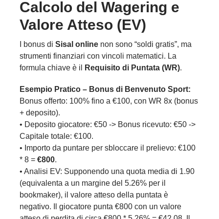
Calcolo del Wagering e
Valore Atteso (EV)
I bonus di
Sisal online
non sono “soldi gratis”, ma
strumenti finanziari con vincoli matematici. La
formula chiave è il
Requisito di Puntata (WR)
.
Esempio Pratico – Bonus di Benvenuto Sport:
Bonus offerto: 100% fino a €100, con WR 8x (bonus
+ deposito).
• Deposito giocatore: €50 -> Bonus ricevuto: €50 ->
Capitale totale: €100.
• Importo da puntare per sbloccare il prelievo: €100
* 8 =
€800
.
• Analisi EV: Supponendo una quota media di 1.90
(equivalenta a un margine del 5.26% per il
bookmaker), il valore atteso della puntata è
negativo. Il giocatore punta €800 con un valore
atteso di perdita di circa €800 * 5.26% = €42.08. Il