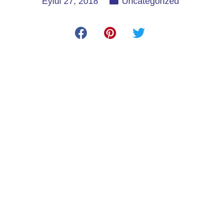
Eylül 27, 2018
Uncategorized