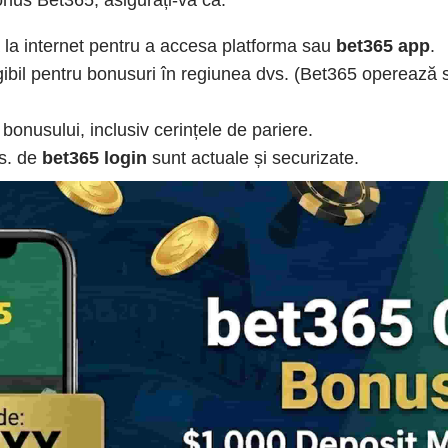
ă la internet pentru a accesa platforma sau
bet365 app
.
ligibil pentru bonusuri în regiunea dvs. (Bet365 operează 
le bonusului, inclusiv cerințele de pariere.
vs. de
bet365 login
sunt actuale și securizate.