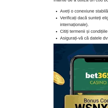
Aveți o conexiune stabil
Verificați dacă sunteți e
internaționale).
Citiți termenii și condiții
Asigurați-vă că datele d