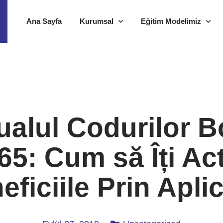
Ana Sayfa
Kurumsal
Eğitim Modelimiz
alul Codurilor 
65: Cum să Îți Act
eficiile Prin Aplic