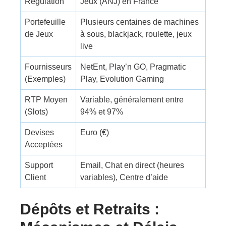
Régulation
Jeux (ANJ) en France
Portefeuille
Plusieurs centaines de machines
de Jeux
à sous, blackjack, roulette, jeux
live
Fournisseurs
NetEnt, Play’n GO, Pragmatic
(Exemples)
Play, Evolution Gaming
RTP Moyen
Variable, généralement entre
(Slots)
94% et 97%
Devises
Euro (€)
Acceptées
Support
Email, Chat en direct (heures
Client
variables), Centre d’aide
Dépôts et Retraits :