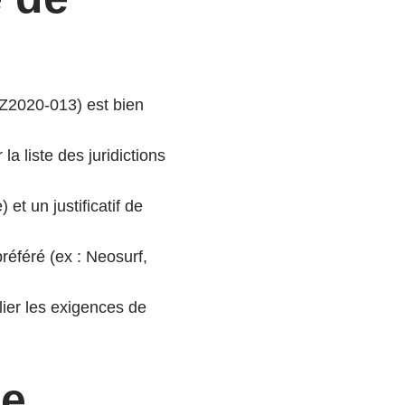
Z2020-013) est bien
a liste des juridictions
et un justificatif de
préféré (ex : Neosurf,
lier les exigences de
de