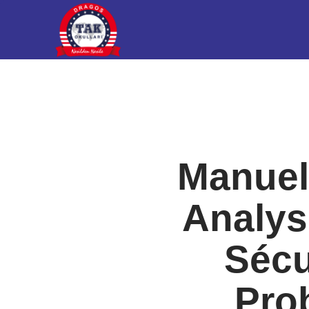
Manuel 
Analys
Sécu
Pro