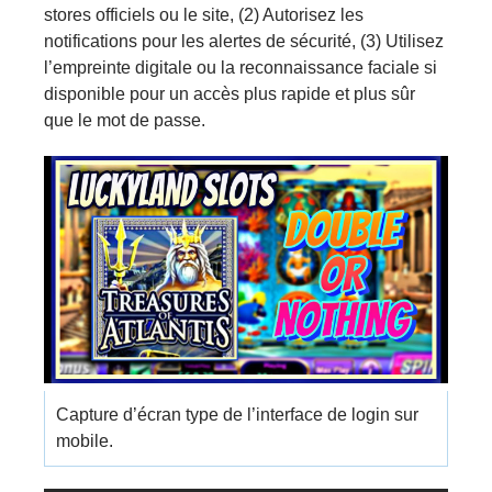
stores officiels ou le site, (2) Autorisez les
notifications pour les alertes de sécurité, (3) Utilisez
l’empreinte digitale ou la reconnaissance faciale si
disponible pour un accès plus rapide et plus sûr
que le mot de passe.
Capture d’écran type de l’interface de login sur
mobile.