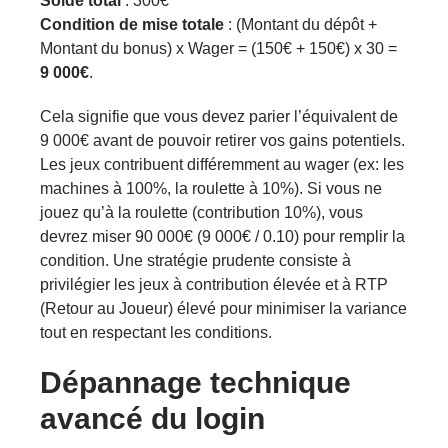
Solde total
: 300€
Condition de mise totale
: (Montant du dépôt +
Montant du bonus) x Wager = (150€ + 150€) x 30 =
9 000€
.
Cela signifie que vous devez parier l’équivalent de
9 000€ avant de pouvoir retirer vos gains potentiels.
Les jeux contribuent différemment au wager (ex: les
machines à 100%, la roulette à 10%). Si vous ne
jouez qu’à la roulette (contribution 10%), vous
devrez miser 90 000€ (9 000€ / 0.10) pour remplir la
condition. Une stratégie prudente consiste à
privilégier les jeux à contribution élevée et à RTP
(Retour au Joueur) élevé pour minimiser la variance
tout en respectant les conditions.
Dépannage technique
avancé du login