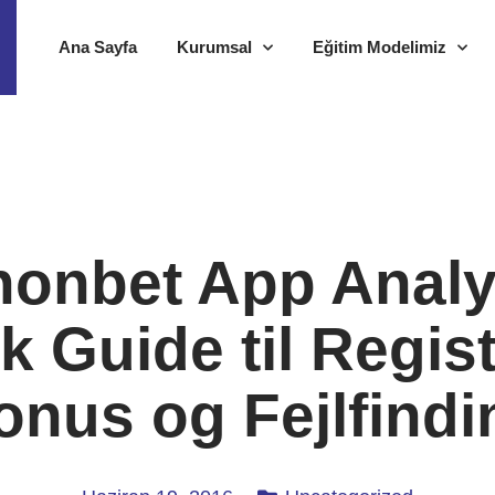
Ana Sayfa
Kurumsal
Eğitim Modelimiz
honbet App Analy
k Guide til Regist
onus og Fejlfindi