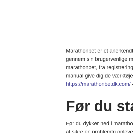
Marathonbet er et anerkendt
gennem sin brugervenlige ma
marathonbet, fra registrering
manual give dig de værktøjer
https://marathonbetdk.com/
–
Før du st
Før du dykker ned i maratho
at sikre en problemfri opleve