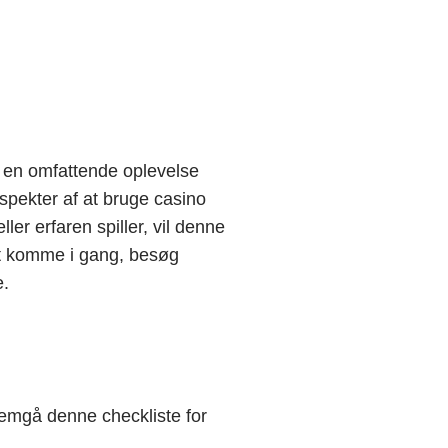
r en omfattende oplevelse
pekter af at bruge casino
ler erfaren spiller, vil denne
 at komme i gang, besøg
e.
nemgå denne checkliste for