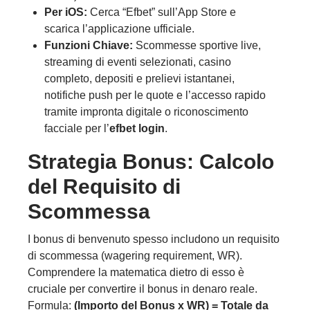
Per iOS:
Cerca “Efbet” sull’App Store e
scarica l’applicazione ufficiale.
Funzioni Chiave:
Scommesse sportive live,
streaming di eventi selezionati, casino
completo, depositi e prelievi istantanei,
notifiche push per le quote e l’accesso rapido
tramite impronta digitale o riconoscimento
facciale per l’
efbet login
.
Strategia Bonus: Calcolo
del Requisito di
Scommessa
I bonus di benvenuto spesso includono un requisito
di scommessa (wagering requirement, WR).
Comprendere la matematica dietro di esso è
cruciale per convertire il bonus in denaro reale.
Formula:
(Importo del Bonus x WR) = Totale da