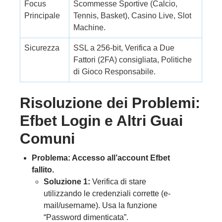
Focus
Scommesse Sportive (Calcio,
Principale
Tennis, Basket), Casino Live, Slot
Machine.
Sicurezza
SSL a 256-bit, Verifica a Due
Fattori (2FA) consigliata, Politiche
di Gioco Responsabile.
Risoluzione dei Problemi:
Efbet Login e Altri Guai
Comuni
Problema: Accesso all’account Efbet
fallito.
Soluzione 1:
Verifica di stare
utilizzando le credenziali corrette (e-
mail/username). Usa la funzione
“Password dimenticata”.