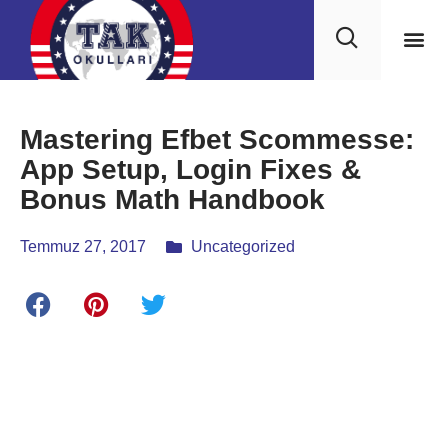
Mastering Efbet Scommesse:
App Setup, Login Fixes &
Bonus Math Handbook
Temmuz 27, 2017
Uncategorized