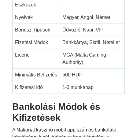
Eszközök
Nyelvek
Magyar, Angol, Német
Bónusz Típusok
Üdvözlő, Napi, VIP
Fizetési Módok
Bankkártya, Skrill, Neteller
Licenc
MGA (Malta Gaming
Authority)
Minimális Befizetés
500 HUF
Kifizetési Idő
1-3 munkanap
Bankolási Módok és
Kifizetések
A National kaszinó mobil app számos bankolási