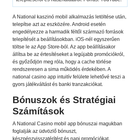
A National kaszinó mobil alkalmazás letöltése után,
telepítse azt az eszközére. Android esetén
engedélyezze a harmadik féltől származó források
telepítését a beállításokban. iOS-nél egyszerűen
töltse le az App Store-ból. Az app beállításakor
állítsa be az értesítéseket a legújabb promóciókról,
és győződjön meg róla, hogy a cache törlése
rendszeresen a sima működés érdekében. A
national casino app intuitív felülete lehetővé teszi a
gyors játékváltást és banki tranzakciókat.
Bónuszok és Stratégiai
Számítások
A National Casino mobil app bónuszai magukban
foglalják az üdvözlő bónuszt,
készpénzvisszatérítést és napi promóciókat.