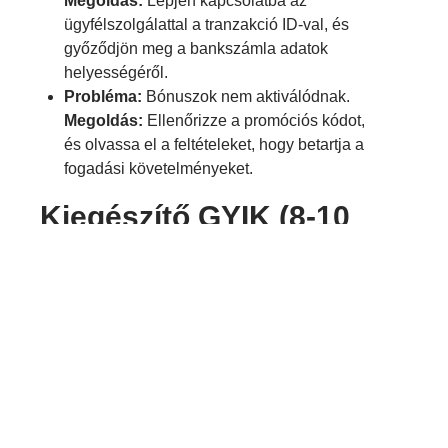
Megoldás:
Lépjen kapcsolatba az
ügyfélszolgálattal a tranzakció ID-val, és
győződjön meg a bankszámla adatok
helyességéről.
Probléma:
Bónuszok nem aktiválódnak.
Megoldás:
Ellenőrizze a promóciós kódot,
és olvassa el a feltételeket, hogy betartja a
fogadási követelményeket.
Kiegészítő GYIK (8-10
Kérdés)
1. Kérdés:
Hogyan tölthetem le a National kaszinó
mobil app-ot?
Válasz:
Letöltheti a Google Play-ból
Androidra vagy az App Store-ból iOS-re, vagy
közvetlenül a https://nationalcasino.hu.net/app/
oldalról.
2. Kérdés:
Mik a bónuszok fogadási