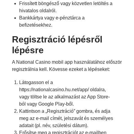
Frissített böngésző vagy közvetlen letöltés a
hivatalos oldalról.
Bankkártya vagy e-pénztárca a
befizetésekhez.
Regisztráció lépésről
lépésre
A National Casino mobil app használatához először
regisztrálnia kell. Kövesse ezeket a lépéseket:
Látogasson el a
https://nationalcasino.hu.net/app/ oldalra,
vagy töltse le az alkalmazást az App Store-
ból vagy Google Play-ből.
Kattintson a „Regisztráció” gombra, és adja
meg az e-mail címét, jelszavát és személyes
adatait (pl. név, születési dátum).
Erősítse meg a regisztrációt az e-mailben