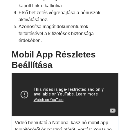
kapott linkre kattintva.
Első befizetés végrehajtása a bónuszok
aktiválásához.
Azonosítsa magát dokumentumok
feltöltésével a kifizetések biztonsága
érdekében.
Mobil App Részletes
Beállítása
Videó bemutató a National kaszinó mobil app
telepítéséről és használatáról. Forrás: YouTube.