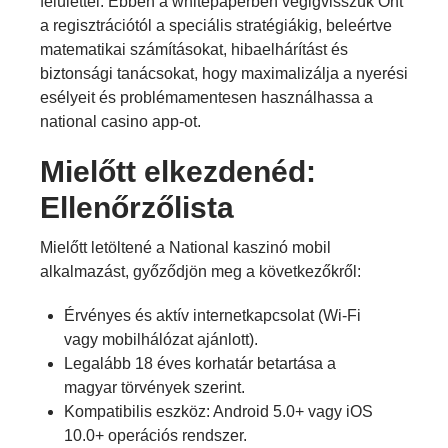
felülettel. Ebben a whitepaperben végigvisszük Önt
a regisztrációtól a speciális stratégiákig, beleértve
matematikai számításokat, hibaelhárítást és
biztonsági tanácsokat, hogy maximalizálja a nyerési
esélyeit és problémamentesen használhassa a
national casino app-ot.
Mielőtt elkezdenéd:
Ellenőrzőlista
Mielőtt letöltené a National kaszinó mobil
alkalmazást, győződjön meg a következőkről:
Érvényes és aktív internetkapcsolat (Wi-Fi
vagy mobilhálózat ajánlott).
Legalább 18 éves korhatár betartása a
magyar törvények szerint.
Kompatibilis eszköz: Android 5.0+ vagy iOS
10.0+ operációs rendszer.