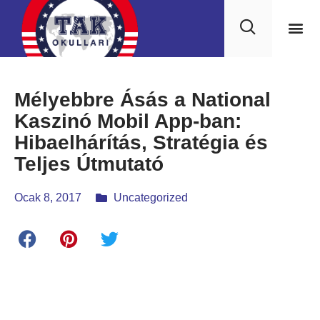
Mélyebbre Ásás a National
Kaszinó Mobil App-ban:
Hibaelhárítás, Stratégia és
Teljes Útmutató
Ocak 8, 2017
Uncategorized