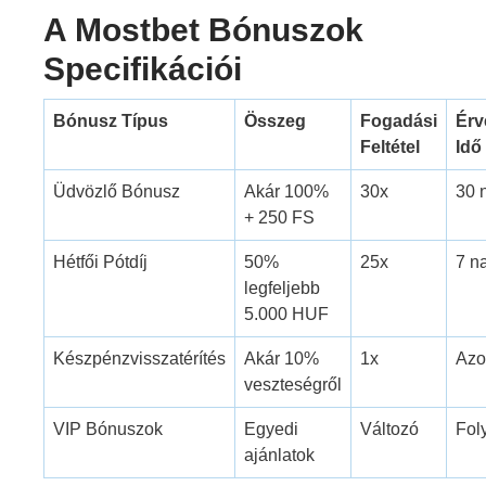
A Mostbet Bónuszok
Specifikációi
Bónusz Típus
Összeg
Fogadási
Érv
Feltétel
Idő
Üdvözlő Bónusz
Akár 100%
30x
30 
+ 250 FS
Hétfői Pótdíj
50%
25x
7 n
legfeljebb
5.000 HUF
Készpénzvisszatérítés
Akár 10%
1x
Azo
veszteségről
VIP Bónuszok
Egyedi
Változó
Fol
ajánlatok