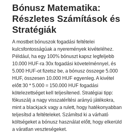
Bónusz Matematika:
Részletes Számítások és
Stratégiák
A mostbet bónuszok fogadási feltételei
kulcsfontosságúak a nyeremények kivételéhez.
Például, ha egy 100% bónuszt kapsz legfeljebb
10.000 HUF-ra 30x fogadási követelménnyel, és
5.000 HUF-ot fizetsz be, a bónusz összege 5.000
HUF, összesen 10.000 HUF egyenleg. A kivétel
előtt 30 * 5.000 = 150.000 HUF fogadási
kötelezettséget kell teljesítened. Stratégiai tipp:
fókuszálj a nagy visszatérítési arányú játékokra,
mint a blackjack vagy a rulett, hogy hatékonyabban
teljesítsd a feltételeket. Számítsd ki a várható
költségeket a bónusz használat előtt, hogy elkerüld
a váratlan veszteségeket.