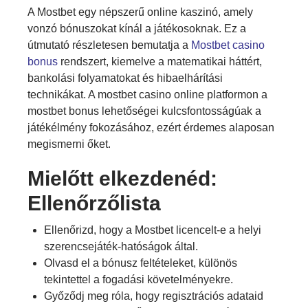
A Mostbet egy népszerű online kaszinó, amely
vonzó bónuszokat kínál a játékosoknak. Ez a
útmutató részletesen bemutatja a
Mostbet casino
bonus
rendszert, kiemelve a matematikai háttért,
bankolási folyamatokat és hibaelhárítási
technikákat. A mostbet casino online platformon a
mostbet bonus lehetőségei kulcsfontosságúak a
játékélmény fokozásához, ezért érdemes alaposan
megismerni őket.
Mielőtt elkezdenéd:
Ellenőrzőlista
Ellenőrizd, hogy a Mostbet licencelt-e a helyi
szerencsejáték-hatóságok által.
Olvasd el a bónusz feltételeket, különös
tekintettel a fogadási követelményekre.
Győződj meg róla, hogy regisztrációs adataid