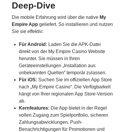
Deep-Dive
Die mobile Erfahrung wird über die native
My
Empire App
geliefert. So installieren und nutzen
Sie sie effektiv:
Für Android:
Laden Sie die APK-Datei
direkt von der My Empire Casino Website
herunter. Sie müssen in Ihren
Geräteeinstellungen „Installation aus
unbekannten Quellen“ temporär zulassen.
Für iOS:
Suchen Sie im offiziellen App Store
nach „My Empire Casino“. Die Verfügbarkeit
hängt von Ihrer regionalen App Store-Version
ab.
Kernfeatures:
Die App bietet in der Regel
vollen Zugang zum Spielportfolio, sicheren
Zahlungsabwicklungen, Push-
Benachrichtigungen für Promotionen und