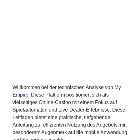
Willkommen bei der technischen Analyse von
My
Empire
. Diese Plattform positioniert sich als
vielseitiges Online-Casino mit einem Fokus auf
Spielautomaten und Live-Dealer-Erlebnisse. Dieser
Leitfaden bietet eine praktische, tiefgehende
Anleitung zur effizienten Nutzung des Angebots, mit
besonderem Augenmerk auf die mobile Anwendung
und Sicherheitsaspekte.