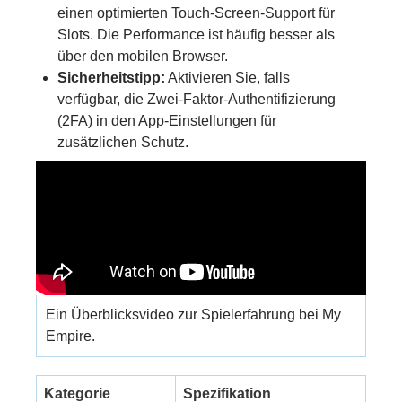
einen optimierten Touch-Screen-Support für
Slots. Die Performance ist häufig besser als
über den mobilen Browser.
Sicherheitstipp:
Aktivieren Sie, falls
verfügbar, die Zwei-Faktor-Authentifizierung
(2FA) in den App-Einstellungen für
zusätzlichen Schutz.
Ein Überblicksvideo zur Spielerfahrung bei My
Empire.
Kategorie
Spezifikation