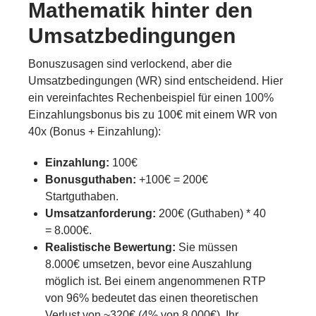
Mathematik hinter den
Umsatzbedingungen
Bonuszusagen sind verlockend, aber die
Umsatzbedingungen (WR) sind entscheidend. Hier
ein vereinfachtes Rechenbeispiel für einen 100%
Einzahlungsbonus bis zu 100€ mit einem WR von
40x (Bonus + Einzahlung):
Einzahlung:
100€
Bonusguthaben:
+100€ = 200€
Startguthaben.
Umsatzanforderung:
200€ (Guthaben) * 40
= 8.000€.
Realistische Bewertung:
Sie müssen
8.000€ umsetzen, bevor eine Auszahlung
möglich ist. Bei einem angenommenen RTP
von 96% bedeutet das einen theoretischen
Verlust von ~320€ (4% von 8.000€). Ihr