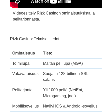
Videoesittely Rizk Casinon ominaisuuksista ja
pelitarjonnasta.
Rizk Casino: Tekniset tiedot
Ominaisuus
Tieto
Toimilupa
Maltan pelilupa (MGA)
Vakavaraisuus
Suojattu 128-bittinen SSL-
salaus
Pelitarjonta
Yli 1000 peliä (NetEnt,
Microgaming, jne.)
Mobiilisovellus
Natiivi iOS & Android -sovellus