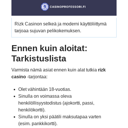
Rizk Casinon selkeä ja moderni käyttöliittymä
tarjoaa sujuvan pelikokemuksen.
Ennen kuin aloitat:
Tarkistuslista
Varmista nämä asiat ennen kuin alat tutkia
rizk
casino
-tarjontaa:
Olet vähintään 18-vuotias.
Sinulla on voimassa oleva
henkilöllisyystodistus (ajokortti, passi,
henkilökortti).
Sinulla on yksi päätili maksutapaa varten
(esim. pankkikortti).