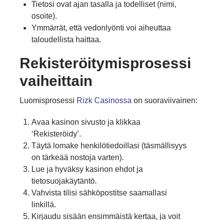
Tietosi ovat ajan tasalla ja todelliset (nimi,
osoite).
Ymmärrät, että vedonlyönti voi aiheuttaa
taloudellista haittaa.
Rekisteröitymisprosessi
vaiheittain
Luomisprosessi
Rizk Casinossa
on suoraviivainen:
Avaa kasinon sivusto ja klikkaa
‘Rekisteröidy’.
Täytä lomake henkilötiedoillasi (täsmällisyys
on tärkeää nostoja varten).
Lue ja hyväksy kasinon ehdot ja
tietosuojakäytäntö.
Vahvista tilisi sähköpostitse saamallasi
linkillä.
Kirjaudu sisään ensimmäistä kertaa, ja voit