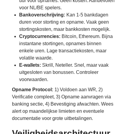
uur voor opnames. Geen kosten. Aanbevolen
voor NL/BE spelers.
Bankoverschrijving:
Kan 1-5 bankdagen
duren voor storting en opname. Vaak geen
stortingskosten, maar bankkosten mogelijk.
Cryptocurrencies:
Bitcoin, Ethereum. Bijna
instantane stortingen, opnames binnen
enkele uren. Lage transactiekosten, maar
volatile waarde.
E-wallets:
Skrill, Neteller. Snel, maar vaak
uitgesloten van bonussen. Controleer
voorwaarden.
Opname Protocol:
1) Voldoen aan WR, 2)
Verificatie compleet, 3) Opname aanvragen via
banking sectie, 4) Bevestiging afwachten. Wees
alert op maandelijkse limieten en eventuele
documentatie voor grote uitbetalingen.
Veiligheidsarchitectuur