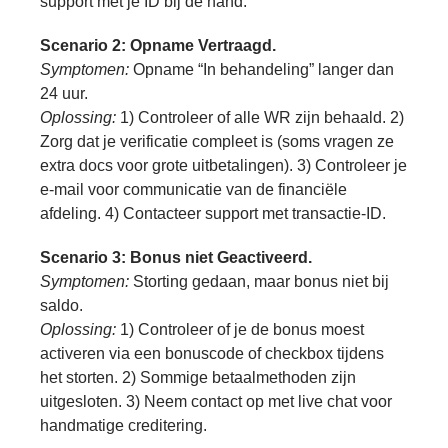
support met je ID bij de hand.
Scenario 2: Opname Vertraagd.
Symptomen:
Opname “In behandeling” langer dan
24 uur.
Oplossing:
1) Controleer of alle WR zijn behaald. 2)
Zorg dat je verificatie compleet is (soms vragen ze
extra docs voor grote uitbetalingen). 3) Controleer je
e-mail voor communicatie van de financiële
afdeling. 4) Contacteer support met transactie-ID.
Scenario 3: Bonus niet Geactiveerd.
Symptomen:
Storting gedaan, maar bonus niet bij
saldo.
Oplossing:
1) Controleer of je de bonus moest
activeren via een bonuscode of checkbox tijdens
het storten. 2) Sommige betaalmethoden zijn
uitgesloten. 3) Neem contact op met live chat voor
handmatige creditering.