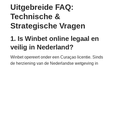
Uitgebreide FAQ:
Technische &
Strategische Vragen
1. Is Winbet online legaal en
veilig in Nederland?
Winbet opereert onder een Curaçao licentie. Sinds
de herziening van de Nederlandse wetgeving in
2021 moeten spelers gebruikmaken van aanbieders
met een Nederlandse licentie. Spelen bij een
casino zonder NL-licentie, zoals Winbet, is
technisch gezien in een grijs gebied voor de speler.
Veiligheids-technisch gebruikt het platform
standaard encryptie, maar je valt buiten de
bescherming van de Kansspelautoriteit.