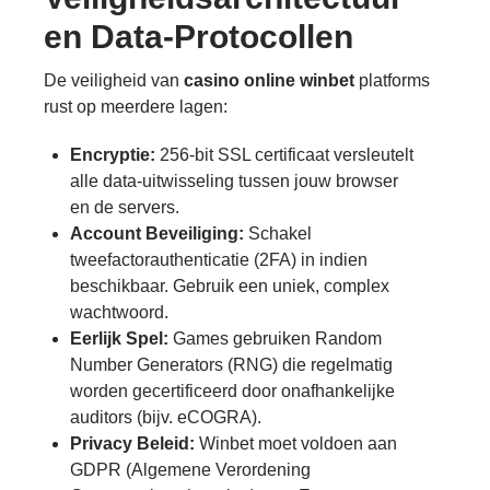
en Data-Protocollen
De veiligheid van
casino online winbet
platforms
rust op meerdere lagen:
Encryptie:
256-bit SSL certificaat versleutelt
alle data-uitwisseling tussen jouw browser
en de servers.
Account Beveiliging:
Schakel
tweefactorauthenticatie (2FA) in indien
beschikbaar. Gebruik een uniek, complex
wachtwoord.
Eerlijk Spel:
Games gebruiken Random
Number Generators (RNG) die regelmatig
worden gecertificeerd door onafhankelijke
auditors (bijv. eCOGRA).
Privacy Beleid:
Winbet moet voldoen aan
GDPR (Algemene Verordening