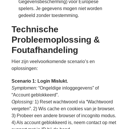
Gegevensbescherming) voor Europese
spelers. Je gegevens mogen niet worden
gedeeld zonder toestemming.
Technische
Probleemoplossing &
Foutafhandeling
Hier zijn veelvoorkomende scenario’s en
oplossingen:
Scenario 1: Login Mislukt.
Symptomen:
“Ongeldige inloggegevens” of
“Account geblokkeerd”.
Oplossing:
1) Reset wachtwoord via “Wachtwoord
vergeten”. 2) Wis cache en cookies van je browser.
3) Probeer een andere browser of incognito modus.
4) Als account geblokkeerd is, neem contact op met