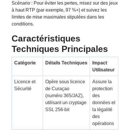
Scénario : Pour éviter les pertes, misez sur des jeux
à haut RTP (par exemple, 97 %+) et suivez les
limites de mise maximales stipulées dans les
conditions.
Caractéristiques
Techniques Principales
Catégorie
Détails Techniques
Impact
Utilisateur
Licence et
Opère sous licence
Assure la
Sécurité
de Curaçao
protection
(numéro 365/JAZ),
des
utilisant un cryptage
données et
SSL 256-bit
la légalité
des
opérations