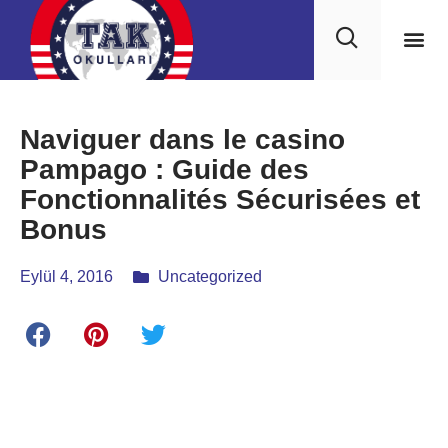
Naviguer dans le casino
Pampago : Guide des
Fonctionnalités Sécurisées et
Bonus
Eylül 4, 2016
Uncategorized