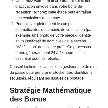
Confirmez votre e-mail en cliquant sur le lien
d’activation envoyé dans votre boîte de
réception ; ignorez cette étape peut entraîner
des restrictions de compte.
Pour activer pleinement le compte,
soumettez des documents de vérification (par
exemple, une photo de votre pièce d’identité
et un justificatif de domicile) via la section
“Vérification” dans votre profil. Ce processus
prend généralement 24 à 48 heures et est
essentiel pour les retraits.
Conseil technique : Utilisez un gestionnaire de mots
de passe pour générer et stocker des identifiants
sécurisés, réduisant les risques de piratage.
Stratégie Mathématique
des Bonus