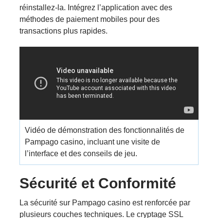
réinstallez-la. Intégrez l’application avec des
méthodes de paiement mobiles pour des
transactions plus rapides.
Vidéo de démonstration des fonctionnalités de
Pampago casino, incluant une visite de
l’interface et des conseils de jeu.
Sécurité et Conformité
La sécurité sur Pampago casino est renforcée par
plusieurs couches techniques. Le cryptage SSL