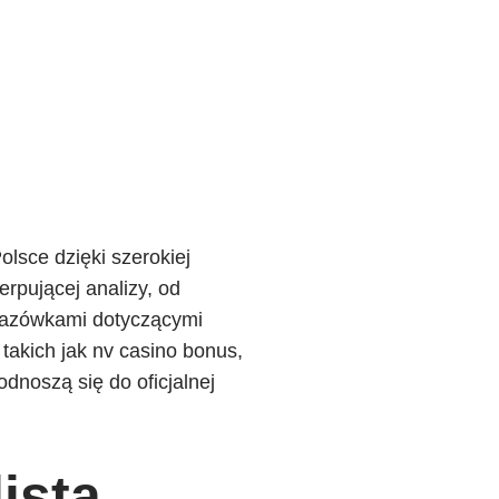
lsce dzięki szerokiej
rpującej analizy, od
skazówkami dotyczącymi
akich jak nv casino bonus,
dnoszą się do oficjalnej
ista