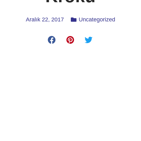
Aralık 22, 2017
Uncategorized