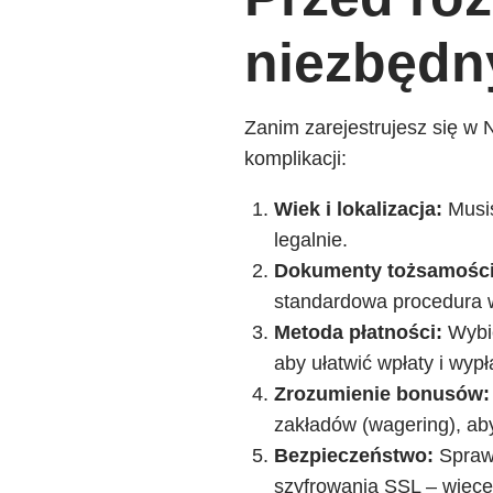
niezbędn
Zanim zarejestrujesz się w 
komplikacji:
Wiek i lokalizacja:
Musis
legalnie.
Dokumenty tożsamości
standardowa procedura w
Metoda płatności:
Wybie
aby ułatwić wpłaty i wypł
Zrozumienie bonusów:
zakładów (wagering), ab
Bezpieczeństwo:
Sprawd
szyfrowania SSL – więce