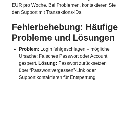
EUR pro Woche. Bei Problemen, kontaktieren Sie
den Support mit Transaktions-IDs.
Fehlerbehebung: Häufige
Probleme und Lösungen
Problem:
Login fehlgeschlagen – mögliche
Ursache: Falsches Passwort oder Account
gesperrt.
Lösung:
Passwort zurücksetzen
über “Passwort vergessen”-Link oder
Support kontaktieren für Entsperrung.
Problem:
Auszahlung verzögert – oft
aufgrund unvollständiger Verifizierung.
Lösung:
Überprüfen Sie, ob alle Dokumente
hochgeladen und genehmigt sind, und
warten Sie bis zu 72 Stunden.
Problem:
App stürzt ab –
Geräteinkompatibilität.
Lösung: