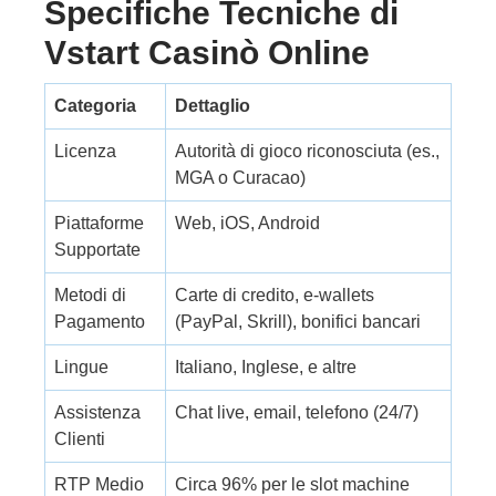
Specifiche Tecniche di
Vstart Casinò Online
Categoria
Dettaglio
Licenza
Autorità di gioco riconosciuta (es.,
MGA o Curacao)
Piattaforme
Web, iOS, Android
Supportate
Metodi di
Carte di credito, e-wallets
Pagamento
(PayPal, Skrill), bonifici bancari
Lingue
Italiano, Inglese, e altre
Assistenza
Chat live, email, telefono (24/7)
Clienti
RTP Medio
Circa 96% per le slot machine