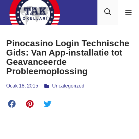
Pinocasino Login Technische
Gids: Van App-installatie tot
Geavanceerde
Probleemoplossing
Ocak 18, 2015
Uncategorized