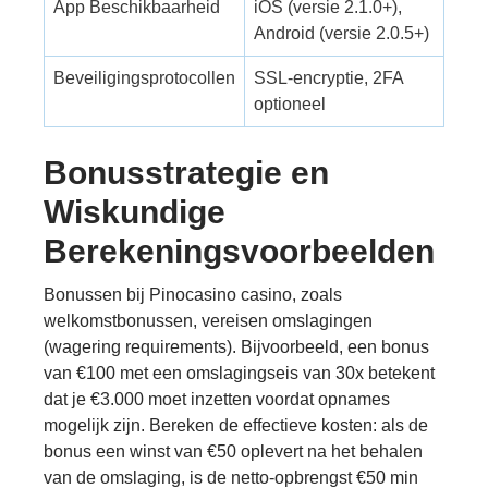
App Beschikbaarheid
iOS (versie 2.1.0+),
Android (versie 2.0.5+)
Beveiligingsprotocollen
SSL-encryptie, 2FA
optioneel
Bonusstrategie en
Wiskundige
Berekeningsvoorbeelden
Bonussen bij Pinocasino casino, zoals
welkomstbonussen, vereisen omslagingen
(wagering requirements). Bijvoorbeeld, een bonus
van €100 met een omslagingseis van 30x betekent
dat je €3.000 moet inzetten voordat opnames
mogelijk zijn. Bereken de effectieve kosten: als de
bonus een winst van €50 oplevert na het behalen
van de omslaging, is de netto-opbrengst €50 min