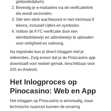
geboortedatum).
Bevestig je e-mailadres via de verificatielink
die wordt verzonden.
Stel een sterk wachtwoord in met minimaal 8
tekens, inclusief cijfers en symbolen.
Voltooi de KYC-verificatie door een
identiteitsbewijs en adresbewijs te uploaden
voor veiligheid en naleving.
Na registratie kun je direct inloggen met je
referenties. Zorg ervoor dat je de Pinocasino app
downloadt voor mobiel gemak, beschikbaar voor
iOS en Android.
Het Inlogproces op
Pinocasino: Web en App
Het inloggen op Pinocasino is eenvoudig, maar
technische nuances kunnen de ervaring