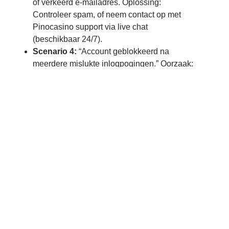
of verkeerd e-mailadres. Oplossing:
Controleer spam, of neem contact op met
Pinocasino support via live chat
(beschikbaar 24/7).
Scenario 4:
“Account geblokkeerd na
meerdere mislukte inlogpogingen.” Oorzaak:
beveiligingslockout. Oplossing: Wacht 30
minuten of reset wachtwoord, en zorg voor
stabiele internet om herhaling te voorkomen.
Voor complexe problemen, documenteer foutcodes
(bijv., “Error 500”) en raadpleeg de Pinocasino
helpcenter voor gedetailleerde richtlijnen.
Uitgebreide FAQ
(Frequently Asked
Questions)
1. Hoe los ik inlogproblemen op als de