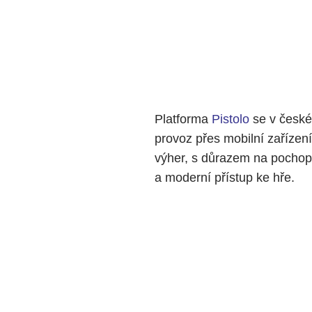
Platforma
Pistolo
se v české
provoz přes mobilní zařízen
výher, s důrazem na pochope
a moderní přístup ke hře.