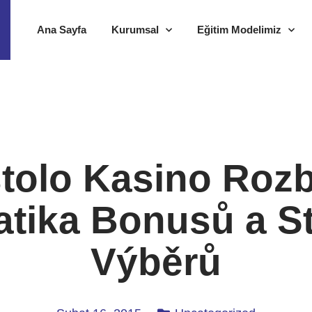
Ana Sayfa
Kurumsal
Eğitim Modelimiz
stolo Kasino Rozb
tika Bonusů a St
Výběrů