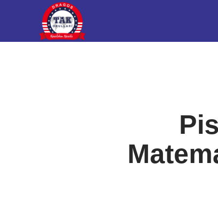
Pi
Matema