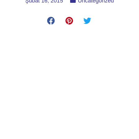
Şubat 16, 2015
Uncategorized