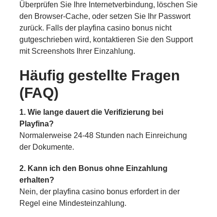
Überprüfen Sie Ihre Internetverbindung, löschen Sie
den Browser-Cache, oder setzen Sie Ihr Passwort
zurück. Falls der playfina casino bonus nicht
gutgeschrieben wird, kontaktieren Sie den Support
mit Screenshots Ihrer Einzahlung.
Häufig gestellte Fragen
(FAQ)
1. Wie lange dauert die Verifizierung bei
Playfina?
Normalerweise 24-48 Stunden nach Einreichung
der Dokumente.
2. Kann ich den Bonus ohne Einzahlung
erhalten?
Nein, der playfina casino bonus erfordert in der
Regel eine Mindesteinzahlung.