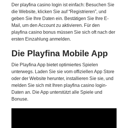
Der playfina casino login ist einfach: Besuchen Sie
die Website, klicken Sie auf “Registrieren”, und
geben Sie Ihre Daten ein. Bestätigen Sie Ihre E-
Mail, um den Account zu aktivieren. Für den
playfina casino bonus müssen Sie sich oft nach der
ersten Einzahlung anmelden.
Die Playfina Mobile App
Die Playfina App bietet optimiertes Spielen
unterwegs. Laden Sie sie vom offiziellen App Store
oder der Website herunter, installieren Sie sie, und
melden Sie sich mit Ihren playfina casino login-
Daten an. Die App unterstützt alle Spiele und
Bonuse.