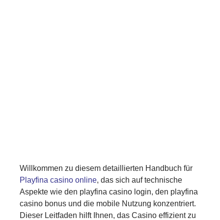
Willkommen zu diesem detaillierten Handbuch für
Playfina casino online
, das sich auf technische
Aspekte wie den playfina casino login, den playfina
casino bonus und die mobile Nutzung konzentriert.
Dieser Leitfaden hilft Ihnen, das Casino effizient zu