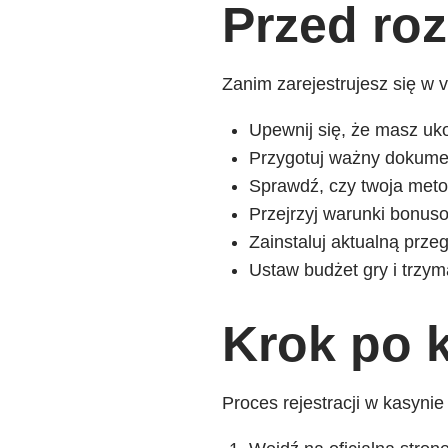
Przed roz
Zanim zarejestrujesz się w 
Upewnij się, że masz uko
Przygotuj ważny dokumen
Sprawdź, czy twoja metod
Przejrzyj warunki bonus
Zainstaluj aktualną prze
Ustaw budżet gry i trzy
Krok po 
Proces rejestracji w kasynie