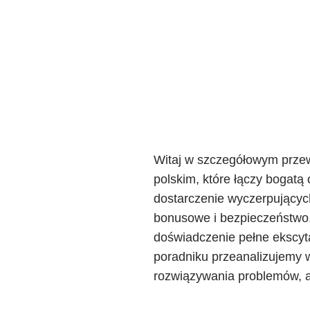
Witaj w szczegółowym prze
polskim, które łączy bogatą
dostarczenie wyczerpujących
bonusowe i bezpieczeństwo,
doświadczenie pełne ekscyta
poradniku przeanalizujemy 
rozwiązywania problemów, a