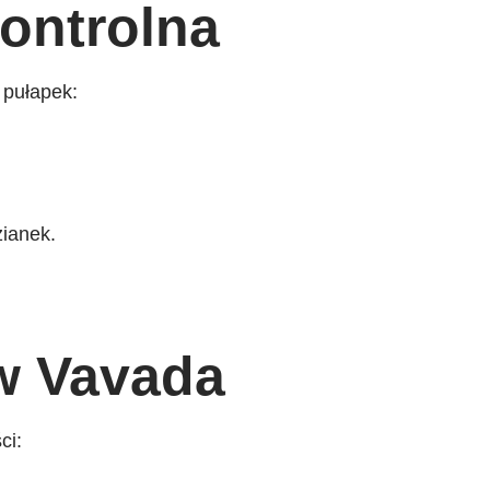
kontrolna
 pułapek:
.
ianek.
 w Vavada
ci: