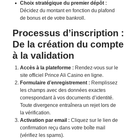
Choix stratégique du premier dépôt :
Décidez du montant en fonction du plafond
de bonus et de votre bankroll.
Processus d’inscription :
De la création du compte
à la validation
Accès à la plateforme :
Rendez-vous sur le
site officiel Prince Ali Casino en ligne.
Formulaire d’enregistrement :
Remplissez
les champs avec des données exactes
correspondant à vos documents d’identité.
Toute divergence entraînera un rejet lors de
la vérification.
Activation par email :
Cliquez sur le lien de
confirmation reçu dans votre boîte mail
(vérifiez les spams).