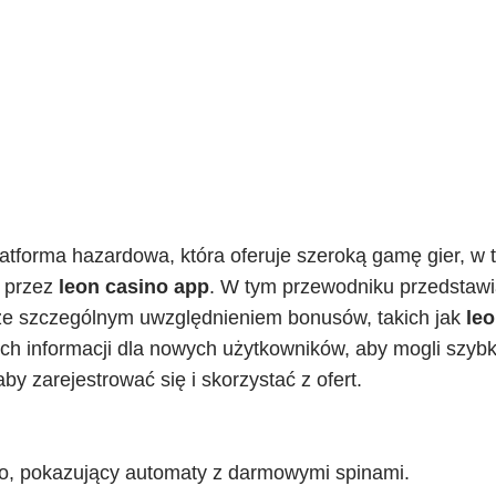
atforma hazardowa, która oferuje szeroką gamę gier, w t
ż przez
leon casino app
. W tym przewodniku przedstaw
 ze szczególnym uwzględnieniem bonusów, takich jak
leo
ych informacji dla nowych użytkowników, aby mogli szy
 aby zarejestrować się i skorzystać z ofert.
no, pokazujący automaty z darmowymi spinami.