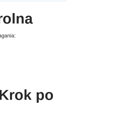
rolna
agania:
 Krok po