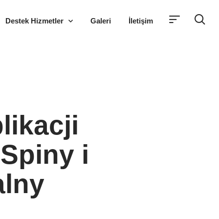
Destek Hizmetler
Galeri
İletişim
ikacji
Spiny i
alny