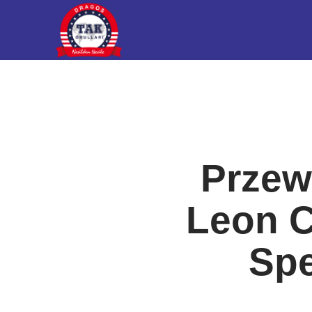
Przew
Leon C
Spe