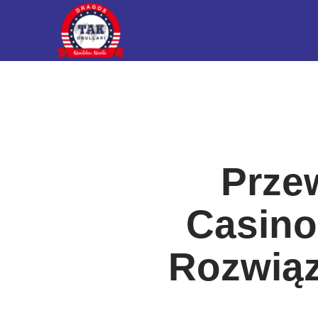
Przew
Casino
Rozwiąz