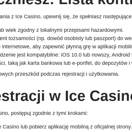
nia z Ice Casino, upewnij się, że spełniasz następują
ub wiek zgodny z lokalnymi przepisami hazardowymi.
t tożsamości (np. dowód osobisty lub paszport) do wery
 internetowe, aby zapewnić płynną grę w aplikacji mobiln
zenie jest kompatybilne: iOS 10.0 lub nowszy, Android 
ci, taką jak karta bankowa lub e-portfel, do depozytów i 
owych przeszkód podczas rejestracji i użytkowania.
estracji w Ice Casi
ino, postępuj zgodnie z tymi krokami:
Casino lub pobierz aplikację mobilną z oficjalnej strony.