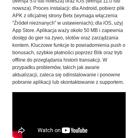
(wersja 5.0 lub nowsza) oraz iOS (wersja 11.0 lub
nowsza). Proces instalacji: dla Android, pobierz plik
APK z oficjalnej strony Betx (wymaga włączenia
“Źródeł nieznanych” w ustawieniach); dla iOS, użyj
App Store. Aplikacja waży około 50 MB i zapewnia
dostęp do gier na żywo, slotów oraz zarządzania
kontem. Kluczowe funkcje to powiadomienia push o
bonusach, szybkie płatności poprzez Blik oraz tryb
offline do przeglądania historii transakcji. W
przypadku problemów, takich jak awarie
aktualizacji, zaleca się odinstalowanie i ponowne
pobranie aplikacji lub skontaktowanie z supportem.