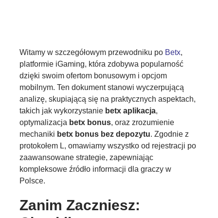
Witamy w szczegółowym przewodniku po
Betx
,
platformie iGaming, która zdobywa popularność
dzięki swoim ofertom bonusowym i opcjom
mobilnym. Ten dokument stanowi wyczerpującą
analizę, skupiającą się na praktycznych aspektach,
takich jak wykorzystanie
betx aplikacja
,
optymalizacja
betx bonus
, oraz zrozumienie
mechaniki
betx bonus bez depozytu
. Zgodnie z
protokołem L, omawiamy wszystko od rejestracji po
zaawansowane strategie, zapewniając
kompleksowe źródło informacji dla graczy w
Polsce.
Zanim Zaczniesz: