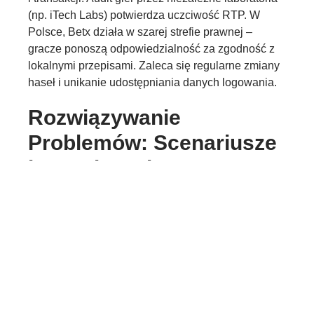
(np. iTech Labs) potwierdza uczciwość RTP. W
Polsce, Betx działa w szarej strefie prawnej –
gracze ponoszą odpowiedzialność za zgodność z
lokalnymi przepisami. Zaleca się regularne zmiany
haseł i unikanie udostępniania danych logowania.
Rozwiązywanie
Problemów: Scenariusze
i Rozwiązania
Problem: Aplikacja się nie uruchamia.
Rozwiązanie: Sprawdź kompatybilność
systemu, zwolnij pamięć RAM, zrestartuj
urządzenie. Jeśli problem persists, odinstaluj
i pobierz ponownie
betx aplikacja
.
Problem: Bonus nie został aktywowany.
Rozwiązanie: Upewnij się, że spełniłeś
warunki (np. kod promocyjny wpisany przy