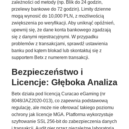
zależności od metody (np. Blik do 24 godzin,
przelewy bankowe do 72 godzin). Limity dzienne
mogą wynosić do 10,000 PLN, z możliwością
zwiększenia po weryfikacji. Aby uniknąć opóźnień,
upewnij się, że dane konta bankowego zgadzają
się z danymi rejestracyjnymi. W przypadku
problemów z transakcjami, sprawdź ustawienia
banku pod kątem blokad lub skontaktuj się z
supportem Betx z numerem transakcji.
Bezpieczeństwo i
Licencje: Głęboka Analiza
Betx działa pod licencją Curacao eGaming (nr
8048/JAZ2020-013), co zapewnia podstawową
regulację, ale może nie oferować takiego poziomu
ochrony jak licencje MGA. Platforma wykorzystuje
szyfrowanie SSL 256-bit do zabezpieczenia danych
i transakcji. Audit gier przez niezależne laboratoria