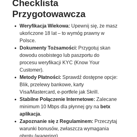
Checklista
Przygotowawcza
Weryfikacja Wiekowa:
Upewnij się, że masz
ukończone 18 lat – to wymóg prawny w
Polsce.
Dokumenty Tożsamości:
Przygotuj skan
dowodu osobistego lub paszportu do
procesu weryfikacji KYC (Know Your
Customer).
Metody Płatności:
Sprawdź dostępne opcje:
Blik, przelewy bankowe, karty
Visa/Mastercard, e-portfele jak Skrill.
Stabilne Połączenie Internetowe:
Zalecane
minimum 10 Mbps dla płynnej gry na
betx
aplikacja
.
Zapoznanie się z Regulaminem:
Przeczytaj
warunki bonusów, zwłaszcza wymagania
obrotu (wagering).