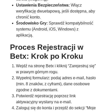
Ustawienia Bezpieczeństwa:
Włącz
weryfikację dwuetapową, jeśli dostępna, aby
chronić konto.
Środowisko Gry:
Sprawdź kompatybilność
systemu (Android, iOS, Windows) z
aplikacją.
Proces Rejestracji w
Betx: Krok po Kroku
Wejdź na stronę Betx i kliknij “Zarejestruj się”
w prawym górnym rogu.
Wypełnij formularz: podaj adres e-mail, hasło
(min. 8 znaków, z cyframi), dane osobowe
zgodne z dokumentami.
Potwierdź rejestrację poprzez link
aktywacyjny wysłany na e-mail.
Zaloguj się do konta i przejdź do sekcji “Moje