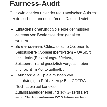
Fairness-Audit
Quickwin operiert unter der regulatorischen Aufsicht
der deutschen Landesbehörden. Das bedeutet:
Einlagensicherung:
Spielergelder müssen
getrennt von Betriebsgeldern gehalten
werden.
Spielersperren:
Obligatorische Optionen für
Selbstsperre („Spielersperrsystem – OASIS“)
und Limits (Einzahlungs-, Verlust-,
Zeitsperren) sind gesetzlich vorgeschrieben
und leicht im Konto auffindbar.
Fairness:
Alle Spiele müssen von
unabhängigen Prüfstellen (z.B., eCOGRA,
iTech Labs) auf korrekte
Zufallszahlengenerierung (RNG) zertifiziert
sein. Die theoretischen RTP-Werte sollten
öffentlich einsehbar sein.