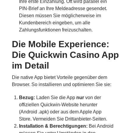
Ihre erste Einzahlung. Oft wird parallel ein
PIN-Brief an Ihre Meldeadresse gesendet.
Diesen müssen Sie möglicherweise im
Kundenbereich eingeben, um alle
Zahlungsfunktionen freizuschalten.
Die Mobile Experience:
Die Quickwin Casino App
im Detail
Die native App bietet Vorteile gegenüber dem
Browser. So installieren und optimieren Sie sie:
Bezug:
Laden Sie die App
nur
von der
offiziellen Quickwin-Website herunter
(Android .apk) oder aus dem Apple App
Store. Vermeiden Sie Drittanbieter-Seiten.
Installation & Berechtigungen:
Bei Android