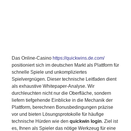
Das Online-Casino
https://quickwins.de.com/
positioniert sich im deutschen Markt als Plattform für
schnelle Spiele und unkompliziertes
Spielvergnügen. Dieser technische Leitfaden dient
als exhaustive Whitepaper-Analyse. Wir
durchleuchten nicht nur die Oberfläche, sondern
liefern tiefgehende Einblicke in die Mechanik der
Plattform, berechnen Bonusbedingungen präzise
vor und bieten Lösungsprotokolle für häufige
technische Hürden wie den
quickwin login
. Ziel ist
es, Ihnen als Spieler das nötige Werkzeug für eine