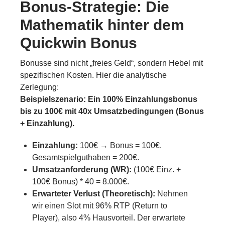
Bonus-Strategie: Die
Mathematik hinter dem
Quickwin Bonus
Bonusse sind nicht „freies Geld“, sondern Hebel mit
spezifischen Kosten. Hier die analytische
Zerlegung:
Beispielszenario: Ein 100% Einzahlungsbonus
bis zu 100€ mit 40x Umsatzbedingungen (Bonus
+ Einzahlung).
Einzahlung:
100€ → Bonus = 100€.
Gesamtspielguthaben = 200€.
Umsatzanforderung (WR):
(100€ Einz. +
100€ Bonus) * 40 = 8.000€.
Erwarteter Verlust (Theoretisch):
Nehmen
wir einen Slot mit 96% RTP (Return to
Player), also 4% Hausvorteil. Der erwartete