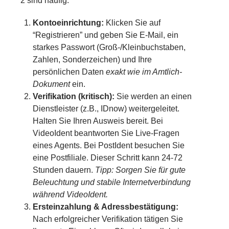
2 sind häufig.
Kontoeinrichtung:
Klicken Sie auf
“Registrieren” und geben Sie E-Mail, ein
starkes Passwort (Groß-/Kleinbuchstaben,
Zahlen, Sonderzeichen) und Ihre
persönlichen Daten
exakt wie im Amtlich-
Dokument
ein.
Verifikation (kritisch):
Sie werden an einen
Dienstleister (z.B., IDnow) weitergeleitet.
Halten Sie Ihren Ausweis bereit. Bei
VideoIdent beantworten Sie Live-Fragen
eines Agents. Bei PostIdent besuchen Sie
eine Postfiliale. Dieser Schritt kann 24-72
Stunden dauern.
Tipp: Sorgen Sie für gute
Beleuchtung und stabile Internetverbindung
während VideoIdent.
Ersteinzahlung & Adressbestätigung:
Nach erfolgreicher Verifikation tätigen Sie