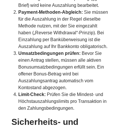
Brief) wird keine Auszahlung bearbeitet.
Payment-Methoden-Abgleich:
Sie müssen
für die Auszahlung in der Regel dieselbe
Methode nutzen, mit der Sie eingezahlt
haben („Reverse Withdrawal“-Prinzip). Bei
Einzahlung per Banküberweisung ist die
Auszahlung auf Ihr Bankkonto obligatorisch.
Umsatzbedingungen prüfen:
Bevor Sie
einen Antrag stellen, müssen alle aktiven
Bonusumsatzbedingungen erfüllt sein. Ein
offener Bonus-Betrag wird bei
Auszahlungsantrag automatisch vom
Kontostand abgezogen.
Limit-Check:
Prüfen Sie die Mindest- und
Höchstauszahlungslimits pro Transaktion in
den Zahlungsbedingungen.
Sicherheits- und