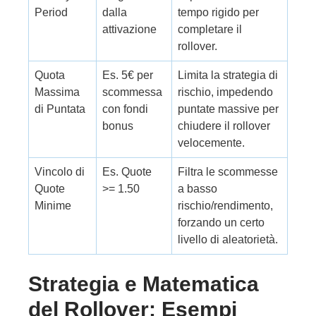
Period
dalla
tempo rigido per
attivazione
completare il
rollover.
Quota
Es. 5€ per
Limita la strategia di
Massima
scommessa
rischio, impedendo
di Puntata
con fondi
puntate massive per
bonus
chiudere il rollover
velocemente.
Vincolo di
Es. Quote
Filtra le scommesse
Quote
>= 1.50
a basso
Minime
rischio/rendimento,
forzando un certo
livello di aleatorietà.
Strategia e Matematica
del Rollover: Esempi