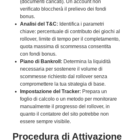
(documenti caricati). Un account non
verificato bloccherà il prelievo dei fondi
bonus.
Analisi del T&C:
Identifica i parametri
chiave: percentuale di contributo dei giochi al
rollover, limite di tempo per il completamento,
quota massima di scommessa consentita
con fondi bonus.
Piano di Bankroll:
Determina la liquidità
necessaria per sostenere il volume di
scommesse richiesto dal rollover senza
compromettere la tua strategia di base.
Impostazione del Tracker:
Prepara un
foglio di calcolo o un metodo per monitorare
manualmente il progresso del rollover, in
quanto il contatore del sito potrebbe non
essere sempre visibile.
Procedura di Attivazione