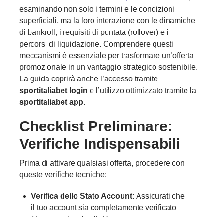
esaminando non solo i termini e le condizioni
superficiali, ma la loro interazione con le dinamiche
di bankroll, i requisiti di puntata (rollover) e i
percorsi di liquidazione. Comprendere questi
meccanismi è essenziale per trasformare un’offerta
promozionale in un vantaggio strategico sostenibile.
La guida coprirà anche l’accesso tramite
sportitaliabet login
e l’utilizzo ottimizzato tramite la
sportitaliabet app
.
Checklist Preliminare:
Verifiche Indispensabili
Prima di attivare qualsiasi offerta, procedere con
queste verifiche tecniche:
Verifica dello Stato Account:
Assicurati che
il tuo account sia completamente verificato