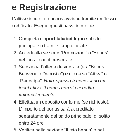
e Registrazione
L’attivazione di un bonus avviene tramite un flusso
codificato. Esegui questi passi in ordine:
Completa il
sportitaliabet login
sul sito
principale o tramite l’app ufficiale.
Accedi alla sezione “Promozioni” o “Bonus”
nel tuo account personale.
Seleziona l’offerta desiderata (es. “Bonus
Benvenuto Deposito”) e clicca su “Attiva” o
“Partecipa”.
Nota: spesso è necessario un
input attivo; il bonus non si accredita
automaticamente.
Effettua un deposito conforme (se richiesto).
L’importo del bonus sarà accreditato
separatamente dal saldo principale, di solito
entro 24 ore.
Verifica nella sezione “Il mio bonus” o nel