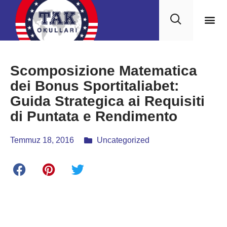
Scomposizione Matematica
dei Bonus Sportitaliabet:
Guida Strategica ai Requisiti
di Puntata e Rendimento
Temmuz 18, 2016
Uncategorized