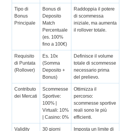
Tipo di
Bonus di
Raddoppia il potere
Bonus
Deposito
di scommessa
Principale
Match
iniziale, ma aumenta
Percentuale
il rollover totale.
(es. 100%
fino a 100€)
Requisito
Es. 10x
Definisce il volume
di Puntata
(Somma
totale di scommesse
(Rollover)
Deposito +
necessario prima
Bonus)
del prelievo.
Contributo
Scommesse
Ottimizza il
dei Mercati
Sportive:
percorso:
100% |
scommesse sportive
Virtuali: 10%
reali sono le più
| Casino: 0%
efficienti.
Validity
30 giorni
Imposta un limite di