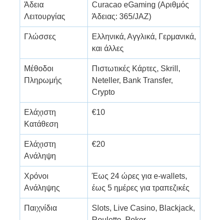
Άδεια
Curacao eGaming (Αριθμός
Λειτουργίας
Άδειας: 365/JAZ)
Γλώσσες
Ελληνικά, Αγγλικά, Γερμανικά,
και άλλες
Μέθοδοι
Πιστωτικές Κάρτες, Skrill,
Πληρωμής
Neteller, Bank Transfer,
Crypto
Ελάχιστη
€10
Κατάθεση
Ελάχιστη
€20
Ανάληψη
Χρόνοι
Έως 24 ώρες για e-wallets,
Ανάληψης
έως 5 ημέρες για τραπεζικές
Παιχνίδια
Slots, Live Casino, Blackjack,
Roulette, Poker