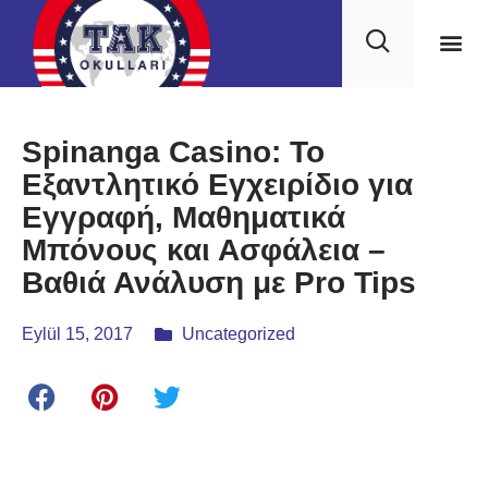
Spinanga Casino: Το
Εξαντλητικό Εγχειρίδιο για
Εγγραφή, Μαθηματικά
Μπόνους και Ασφάλεια –
Βαθιά Ανάλυση με Pro Tips
Eylül 15, 2017
Uncategorized