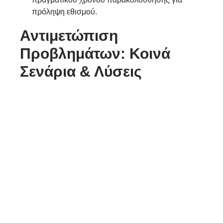
πρόληψη εθισμού.
Αντιμετώπιση
Προβλημάτων: Κοινά
Σενάρια & Λύσεις
Ακολουθούν πρακτικά προβλήματα και λύσεις για το
Spinanga com:
Δεν Μπορώ να Συνδεθώ:
Ελέγξτε τα
διαπιστευτήρια σας, καθαρίστε την cache του
browser, ή δοκιμάστε διαφορετικό browser.
Εάν ξεχάσατε κωδικό, χρησιμοποιήστε τη
λειτουργία “Απώλεια Κωδικού”.
Κατάθεση Δεν Εμφανίζεται:
Επαληθεύστε
με την τράπεζα σας για επιτυχή συναλλαγή.
Εάν εξακολουθεί να λείπει, επικοινωνήστε με
την υποστήριξη με απόδειξη πληρωμής.