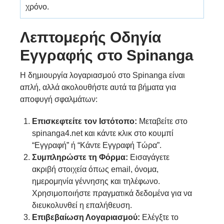
χρόνο.
Λεπτομερής Οδηγία
Εγγραφής στο Spinanga
Η δημιουργία λογαριασμού στο Spinanga είναι
απλή, αλλά ακολουθήστε αυτά τα βήματα για
αποφυγή σφαλμάτων:
Επισκεφτείτε τον Ιστότοπο:
Μεταβείτε στο
spinanga4.net και κάντε κλικ στο κουμπί
“Εγγραφή” ή “Κάντε Εγγραφή Τώρα”.
Συμπληρώστε τη Φόρμα:
Εισαγάγετε
ακριβή στοιχεία όπως email, όνομα,
ημερομηνία γέννησης και τηλέφωνο.
Χρησιμοποιήστε πραγματικά δεδομένα για να
διευκολυνθεί η επαλήθευση.
Επιβεβαίωση Λογαριασμού:
Ελέγξτε το