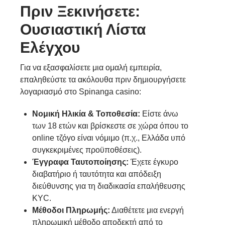
Πριν Ξεκινήσετε:
Ουσιαστική Λίστα
Ελέγχου
Για να εξασφαλίσετε μια ομαλή εμπειρία,
επαληθεύστε τα ακόλουθα πριν δημιουργήσετε
λογαριασμό στο Spinanga casino:
Νομική Ηλικία & Τοποθεσία:
Είστε άνω
των 18 ετών και βρίσκεστε σε χώρα όπου το
online τζόγο είναι νόμιμο (π.χ., Ελλάδα υπό
συγκεκριμένες προϋποθέσεις).
Έγγραφα Ταυτοποίησης:
Έχετε έγκυρο
διαβατήριο ή ταυτότητα και απόδειξη
διεύθυνσης για τη διαδικασία επαλήθευσης
KYC.
Μέθοδοι Πληρωμής:
Διαθέτετε μια ενεργή
πληρωμική μέθοδο αποδεκτή από το