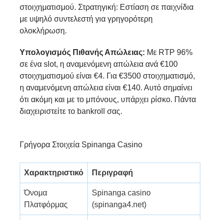
στοιχηματισμού. Στρατηγική: Εστίαση σε παιχνίδια
με υψηλό συντελεστή για γρηγορότερη
ολοκλήρωση.
Υπολογισμός Πιθανής Απώλειας:
Με RTP 96%
σε ένα slot, η αναμενόμενη απώλεια ανά €100
στοιχηματισμού είναι €4. Για €3500 στοιχηματισμό,
η αναμενόμενη απώλεια είναι €140. Αυτό σημαίνει
ότι ακόμη και με το μπόνους, υπάρχει ρίσκο. Πάντα
διαχειριστείτε το bankroll σας.
Γρήγορα Στοιχεία Spinanga Casino
Χαρακτηριστικό
Περιγραφή
Όνομα
Spinanga casino
Πλατφόρμας
(spinanga4.net)