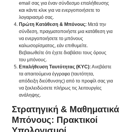
email σας για έναν σύνδεσμο επαλήθευσης
και κάντε κλικ για να ενεργοποιήσετε το
λογαριασμό σας.
Πρώτη Κατάθεση & Μπόνους:
Μετά την
σύνδεση, πραγματοποιήστε μια κατάθεση για
να ενεργοποιήσετε το μπόνους
καλωσορίσματος, εάν επιθυμείτε.
Βεβαιωθείτε ότι έχετε διαβάσει τους όρους
του μπόνους.
Επαλήθευση Ταυτότητας (KYC):
Ανεβάστε
τα απαιτούμενα έγγραφα (ταυτότητα,
απόδειξη διεύθυνσης) από το προφίλ σας για
να ξεκλειδώσετε πλήρως τις λειτουργίες
ανάληψης.
Στρατηγική & Μαθηματικά
Μπόνους: Πρακτικοί
Υπολογισμοί