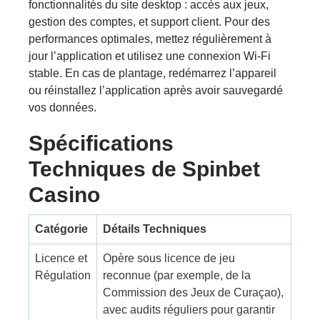
fonctionnalités du site desktop : accès aux jeux,
gestion des comptes, et support client. Pour des
performances optimales, mettez régulièrement à
jour l’application et utilisez une connexion Wi-Fi
stable. En cas de plantage, redémarrez l’appareil
ou réinstallez l’application après avoir sauvegardé
vos données.
Spécifications
Techniques de Spinbet
Casino
Catégorie
Détails Techniques
Licence et
Opère sous licence de jeu
Régulation
reconnue (par exemple, de la
Commission des Jeux de Curaçao),
avec audits réguliers pour garantir