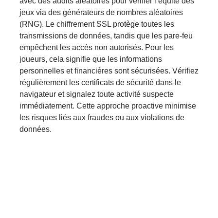
avec des audits aléatoires pour vérifier l’équité des
jeux via des générateurs de nombres aléatoires
(RNG). Le chiffrement SSL protège toutes les
transmissions de données, tandis que les pare-feu
empêchent les accès non autorisés. Pour les
joueurs, cela signifie que les informations
personnelles et financières sont sécurisées. Vérifiez
régulièrement les certificats de sécurité dans le
navigateur et signalez toute activité suspecte
immédiatement. Cette approche proactive minimise
les risques liés aux fraudes ou aux violations de
données.
Dépannage des
Problèmes Courants :
Scénarios et Solutions
Les problèmes de
spinbet casino login
sont