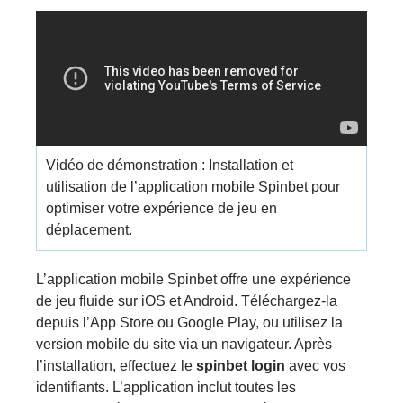
Vidéo de démonstration : Installation et
utilisation de l’application mobile Spinbet pour
optimiser votre expérience de jeu en
déplacement.
L’application mobile Spinbet offre une expérience
de jeu fluide sur iOS et Android. Téléchargez-la
depuis l’App Store ou Google Play, ou utilisez la
version mobile du site via un navigateur. Après
l’installation, effectuez le
spinbet login
avec vos
identifiants. L’application inclut toutes les