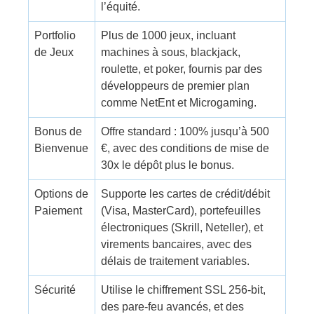
l’équité.
Portfolio
Plus de 1000 jeux, incluant
de Jeux
machines à sous, blackjack,
roulette, et poker, fournis par des
développeurs de premier plan
comme NetEnt et Microgaming.
Bonus de
Offre standard : 100% jusqu’à 500
Bienvenue
€, avec des conditions de mise de
30x le dépôt plus le bonus.
Options de
Supporte les cartes de crédit/débit
Paiement
(Visa, MasterCard), portefeuilles
électroniques (Skrill, Neteller), et
virements bancaires, avec des
délais de traitement variables.
Sécurité
Utilise le chiffrement SSL 256-bit,
des pare-feu avancés, et des