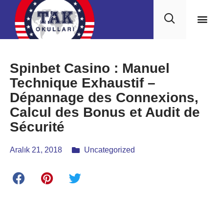
Spinbet Casino : Manuel
Technique Exhaustif –
Dépannage des Connexions,
Calcul des Bonus et Audit de
Sécurité
Aralık 21, 2018
Uncategorized