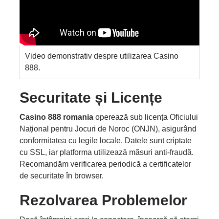
Video demonstrativ despre utilizarea Casino
888.
Securitate și Licențe
Casino 888 romania
operează sub licența Oficiului
Național pentru Jocuri de Noroc (ONJN), asigurând
conformitatea cu legile locale. Datele sunt criptate
cu SSL, iar platforma utilizează măsuri anti-fraudă.
Recomandăm verificarea periodică a certificatelor
de securitate în browser.
Rezolvarea Problemelor