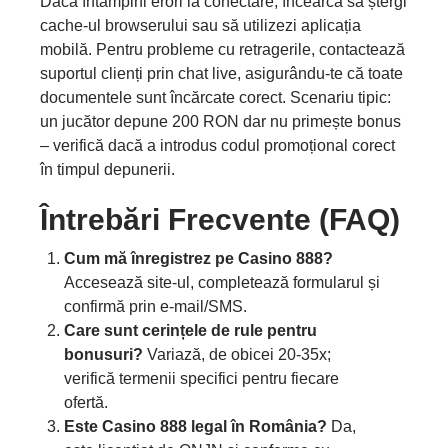
Dacă întâmpini erori la conectare, încearcă să ștergi
cache-ul browserului sau să utilizezi aplicația
mobilă. Pentru probleme cu retragerile, contactează
suportul clienți prin chat live, asigurându-te că toate
documentele sunt încărcate corect. Scenariu tipic:
un jucător depune 200 RON dar nu primește bonus
– verifică dacă a introdus codul promoțional corect
în timpul depunerii.
Întrebări Frecvente (FAQ)
Cum mă înregistrez pe Casino 888?
Accesează site-ul, completează formularul și
confirmă prin e-mail/SMS.
Care sunt cerințele de rule pentru
bonusuri?
Variază, de obicei 20-35x;
verifică termenii specifici pentru fiecare
ofertă.
Este Casino 888 legal în România?
Da,