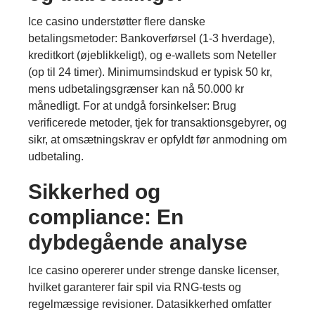
Ice casino understøtter flere danske
betalingsmetoder: Bankoverførsel (1-3 hverdage),
kreditkort (øjeblikkeligt), og e-wallets som Neteller
(op til 24 timer). Minimumsindskud er typisk 50 kr,
mens udbetalingsgrænser kan nå 50.000 kr
månedligt. For at undgå forsinkelser: Brug
verificerede metoder, tjek for transaktionsgebyrer, og
sikr, at omsætningskrav er opfyldt før anmodning om
udbetaling.
Sikkerhed og
compliance: En
dybdegående analyse
Ice casino opererer under strenge danske licenser,
hvilket garanterer fair spil via RNG-tests og
regelmæssige revisioner. Datasikkerhed omfatter