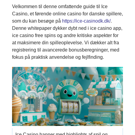
Velkommen til denne omfattende guide til Ice
Casino, et førende online casino for danske spillere,
som du kan besøge på
https://ice-casinodk.dk/
.
Denne whitepaper dykker dybt ned i ice casino app,
ice casino free spins og andre kritiske aspekter for
at maksimere din spilleoplevelse. Vi dækker alt fra
registrering til avancerede bonusberegninger, med
fokus på praktisk anvendelse og fejlfinding.
Ice Casino banner med highlights af spil og