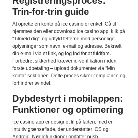
Registreringsproces:
Trin-for-trin guide
At oprette en konto på ice casino er enkel: Gå til
hjemmesiden eller download ice casino app, klik på
“Tilmeld dig”, og udfyld felterne med personlige
oplysninger som navn, e-mail og adresse. Bekræft
din e-mail via et link, og log ind for at fuldføre.
Forbedret sikkerhed kræver id-verifikation inden
første udbetaling – upload dokumenter via “Min
konto”-sektionen. Dette proces sikrer compliance og
forhindrer svindel.
Dybdestyrt i mobilappen:
Funktioner og optimering
Ice casino app er designet til på farten, med en
intuitiv grænseflade, der understøtter iOS og
Android. Nøglefunktioner omfatter push-