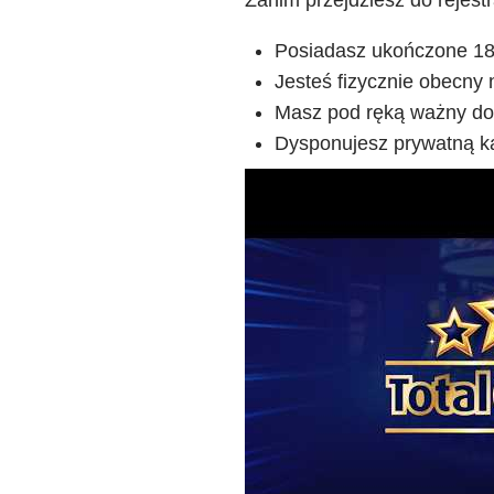
Posiadasz ukończone 18 
Jesteś fizycznie obecny n
Masz pod ręką ważny dok
Dysponujesz prywatną kar