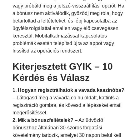
vagy próbáld meg a jelszó-visszaállítási opciót. Ha
a bónusz nem aktiválódik, győződj meg róla, hogy
betartottad a feltételeket, és lépj kapcsolatba az
ügyfélszolgálattal emailen vagy élő csevegésen
keresztül. Mobilalkalmazással kapcsolatos
problémák esetén telepítsd újra az appot vagy
frissítsd az operációs rendszert.
Kiterjesztett GYIK – 10
Kérdés és Válasz
1. Hogyan regisztrálhatok a vavada kaszinóba?
– Látogasd meg a vavada.co.hu oldalt, kattints a
regisztráció gombra, és kövesd a lépéseket email
megerősítéssel.
2. Mik a bónuszfeltételek?
– Az üdvözlő
bónuszhoz általában 30-szoros forgatási
követelmény tartozik, amelyet 30 napon belül kell