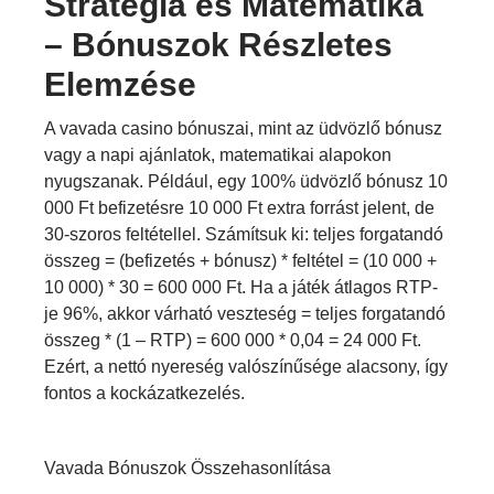
Stratégia és Matematika
– Bónuszok Részletes
Elemzése
A vavada casino bónuszai, mint az üdvözlő bónusz
vagy a napi ajánlatok, matematikai alapokon
nyugszanak. Például, egy 100% üdvözlő bónusz 10
000 Ft befizetésre 10 000 Ft extra forrást jelent, de
30-szoros feltétellel. Számítsuk ki: teljes forgatandó
összeg = (befizetés + bónusz) * feltétel = (10 000 +
10 000) * 30 = 600 000 Ft. Ha a játék átlagos RTP-
je 96%, akkor várható veszteség = teljes forgatandó
összeg * (1 – RTP) = 600 000 * 0,04 = 24 000 Ft.
Ezért, a nettó nyereség valószínűsége alacsony, így
fontos a kockázatkezelés.
Vavada Bónuszok Összehasonlítása