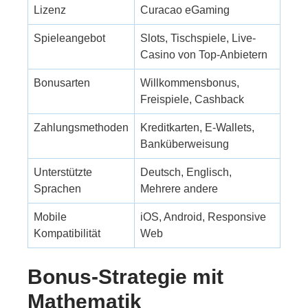
Lizenz
Curacao eGaming
Spieleangebot
Slots, Tischspiele, Live-
Casino von Top-Anbietern
Bonusarten
Willkommensbonus,
Freispiele, Cashback
Zahlungsmethoden
Kreditkarten, E-Wallets,
Banküberweisung
Unterstützte
Deutsch, Englisch,
Sprachen
Mehrere andere
Mobile
iOS, Android, Responsive
Kompatibilität
Web
Bonus-Strategie mit
Mathematik