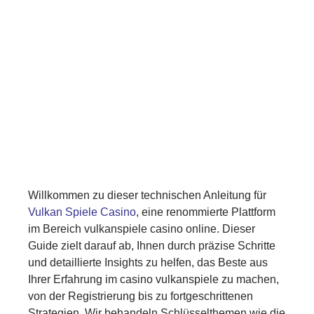
Willkommen zu dieser technischen Anleitung für
Vulkan Spiele Casino
, eine renommierte Plattform
im Bereich vulkanspiele casino online. Dieser
Guide zielt darauf ab, Ihnen durch präzise Schritte
und detaillierte Insights zu helfen, das Beste aus
Ihrer Erfahrung im casino vulkanspiele zu machen,
von der Registrierung bis zu fortgeschrittenen
Strategien. Wir behandeln Schlüsselthemen wie die