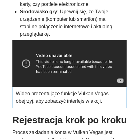
karty, czy portfele elektroniczne.
Środowisko gry:
Upewnij się, że Twoje
urządzenie (komputer lub smartfon) ma
stabilne połączenie internetowe i aktualną
przeglądarkę.
Wideo prezentujące funkcje Vulkan Vegas –
obejrzyj, aby zobaczyć interfejs w akcji.
Rejestracja krok po kroku
Proces zakładania konta w Vulkan Vegas jest