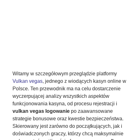
Witamy w szczegółowym przeglądzie platformy
Vulkan vegas
, jednego z wiodących kasyn online w
Polsce. Ten przewodnik ma na celu dostarczenie
wyczerpującej analizy wszystkich aspektów
funkcjonowania kasyna, od procesu rejestracji i
vulkan vegas logowanie
po zaawansowane
strategie bonusowe oraz kwestie bezpieczeństwa.
Skierowany jest zarówno do początkujących, jak i
doświadczonych graczy, którzy chcą maksymalnie