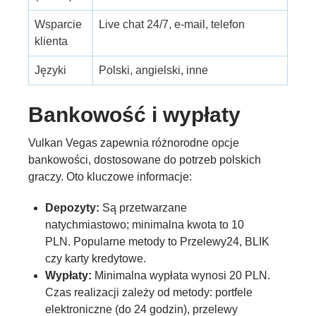
Wsparcie
Live chat 24/7, e-mail, telefon
klienta
Języki
Polski, angielski, inne
Bankowość i wypłaty
Vulkan Vegas zapewnia różnorodne opcje
bankowości, dostosowane do potrzeb polskich
graczy. Oto kluczowe informacje:
Depozyty:
Są przetwarzane
natychmiastowo; minimalna kwota to 10
PLN. Popularne metody to Przelewy24, BLIK
czy karty kredytowe.
Wypłaty:
Minimalna wypłata wynosi 20 PLN.
Czas realizacji zależy od metody: portfele
elektroniczne (do 24 godzin), przelewy