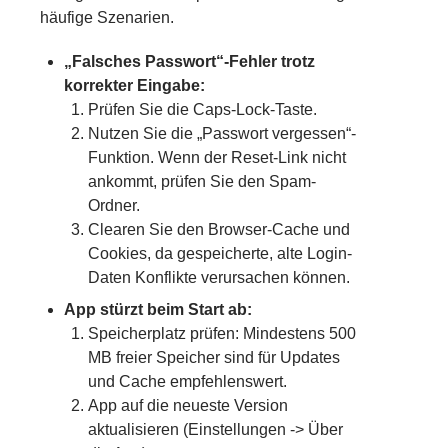
häufige Szenarien.
„Falsches Passwort“-Fehler trotz
korrekter Eingabe:
Prüfen Sie die Caps-Lock-Taste.
Nutzen Sie die „Passwort vergessen“-
Funktion. Wenn der Reset-Link nicht
ankommt, prüfen Sie den Spam-
Ordner.
Clearen Sie den Browser-Cache und
Cookies, da gespeicherte, alte Login-
Daten Konflikte verursachen können.
App stürzt beim Start ab:
Speicherplatz prüfen: Mindestens 500
MB freier Speicher sind für Updates
und Cache empfehlenswert.
App auf die neueste Version
aktualisieren (Einstellungen -> Über