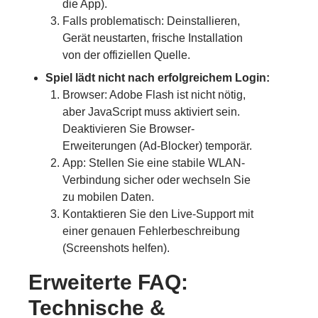
die App).
Falls problematisch: Deinstallieren,
Gerät neustarten, frische Installation
von der offiziellen Quelle.
Spiel lädt nicht nach erfolgreichem Login:
Browser: Adobe Flash ist nicht nötig,
aber JavaScript muss aktiviert sein.
Deaktivieren Sie Browser-
Erweiterungen (Ad-Blocker) temporär.
App: Stellen Sie eine stabile WLAN-
Verbindung sicher oder wechseln Sie
zu mobilen Daten.
Kontaktieren Sie den Live-Support mit
einer genauen Fehlerbeschreibung
(Screenshots helfen).
Erweiterte FAQ:
Technische &