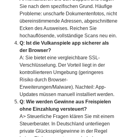
Sie nach dem spezifischen Grund. Häufige
Probleme: unscharfe Dokumentenfotos, nicht
übereinstimmende Adressen, abgeschnittene
Ecken des Ausweises. Reichen Sie
hochauflösende, vollständige Scans neu ein.
Q: Ist die
Vulkanspiele app
sicherer als
der Browser?
A: Sie bietet eine vergleichbare SSL-
Verschlüsselung. Der Vorteil liegt in der
kontrollierteren Umgebung (geringeres
Risiko durch Browser-
Erweiterungen/Malware). Nachteil: App-
Updates müssen manuell installiert werden.
Q: Wie werden Gewinne aus Freispielen
ohne Einzahlung versteuert?
A> Steuerliche Fragen klären Sie mit einem
Steuerberater. In Deutschland unterliegen
private Glücksspielgewinne in der Regel