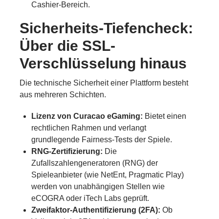
Cashier-Bereich.
Sicherheits-Tiefencheck:
Über die SSL-
Verschlüsselung hinaus
Die technische Sicherheit einer Plattform besteht
aus mehreren Schichten.
Lizenz von Curacao eGaming:
Bietet einen
rechtlichen Rahmen und verlangt
grundlegende Fairness-Tests der Spiele.
RNG-Zertifizierung:
Die
Zufallszahlengeneratoren (RNG) der
Spieleanbieter (wie NetEnt, Pragmatic Play)
werden von unabhängigen Stellen wie
eCOGRA oder iTech Labs geprüft.
Zweifaktor-Authentifizierung (2FA):
Ob