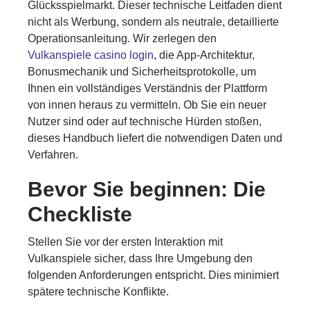
Glücksspielmarkt. Dieser technische Leitfaden dient
nicht als Werbung, sondern als neutrale, detaillierte
Operationsanleitung. Wir zerlegen den
Vulkanspiele casino login
, die App-Architektur,
Bonusmechanik und Sicherheitsprotokolle, um
Ihnen ein vollständiges Verständnis der Plattform
von innen heraus zu vermitteln. Ob Sie ein neuer
Nutzer sind oder auf technische Hürden stoßen,
dieses Handbuch liefert die notwendigen Daten und
Verfahren.
Bevor Sie beginnen: Die
Checkliste
Stellen Sie vor der ersten Interaktion mit
Vulkanspiele sicher, dass Ihre Umgebung den
folgenden Anforderungen entspricht. Dies minimiert
spätere technische Konflikte.