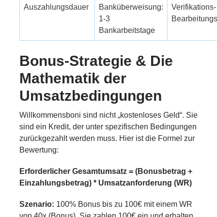
Auszahlungsdauer
Banküberweisung:
Verifikations
1-3
Bearbeitungs
Bankarbeitstage
Bonus-Strategie & Die
Mathematik der
Umsatzbedingungen
Willkommensboni sind nicht „kostenloses Geld“. Sie
sind ein Kredit, der unter spezifischen Bedingungen
zurückgezahlt werden muss. Hier ist die Formel zur
Bewertung:
Erforderlicher Gesamtumsatz = (Bonusbetrag +
Einzahlungsbetrag) * Umsatzanforderung (WR)
Szenario:
100% Bonus bis zu 100€ mit einem WR
von 40x (Bonus). Sie zahlen 100€ ein und erhalten