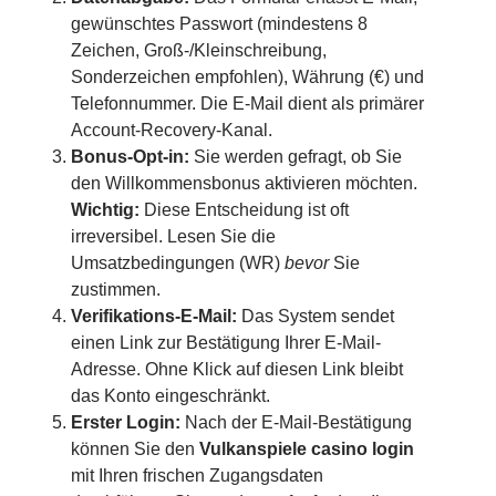
gewünschtes Passwort (mindestens 8
Zeichen, Groß-/Kleinschreibung,
Sonderzeichen empfohlen), Währung (€) und
Telefonnummer. Die E-Mail dient als primärer
Account-Recovery-Kanal.
Bonus-Opt-in:
Sie werden gefragt, ob Sie
den Willkommensbonus aktivieren möchten.
Wichtig:
Diese Entscheidung ist oft
irreversibel. Lesen Sie die
Umsatzbedingungen (WR)
bevor
Sie
zustimmen.
Verifikations-E-Mail:
Das System sendet
einen Link zur Bestätigung Ihrer E-Mail-
Adresse. Ohne Klick auf diesen Link bleibt
das Konto eingeschränkt.
Erster Login:
Nach der E-Mail-Bestätigung
können Sie den
Vulkanspiele casino login
mit Ihren frischen Zugangsdaten