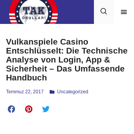
Vulkanspiele Casino
Entschlüsselt: Die Technische
Analyse von Login, App &
Sicherheit – Das Umfassende
Handbuch
Temmuz 22, 2017
Uncategorized