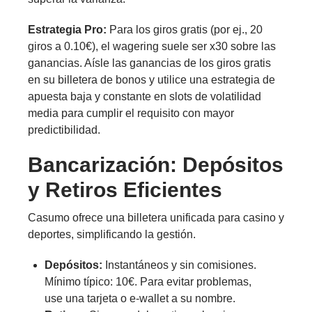
Estrategia Pro:
Para los giros gratis (por ej., 20
giros a 0.10€), el wagering suele ser x30 sobre las
ganancias. Aísle las ganancias de los giros gratis
en su billetera de bonos y utilice una estrategia de
apuesta baja y constante en slots de volatilidad
media para cumplir el requisito con mayor
predictibilidad.
Bancarización: Depósitos
y Retiros Eficientes
Casumo ofrece una billetera unificada para casino y
deportes, simplificando la gestión.
Depósitos:
Instantáneos y sin comisiones.
Mínimo típico: 10€. Para evitar problemas,
use una tarjeta o e-wallet a su nombre.