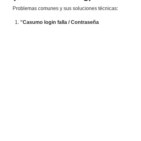
Problemas comunes y sus soluciones técnicas:
“
Casumo login
falla / Contraseña
incorrecta”
: Use la función “¿Olvidó su
contraseña?” para resetearla. Si persiste,
borre la caché y cookies de su navegador o
reinstale la
casumo app
.
“La app se cierra inesperadamente”
:
Asegúrese de tener la última versión. En
Android, verifique los permisos de
almacenamiento. Libere memoria RAM
cerrando otras apps.
“Transacción declinada”
: Contacte con su
banco para autorizar operaciones con casas
de juego. Use un e-wallet como alternativa
inmediata.
“Juego se traba o carga lentamente”
:
Compruebe su velocidad de internet. Pruebe