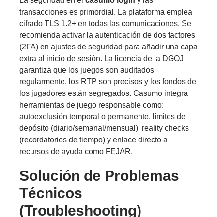
La seguridad en el
casumo login
y las
transacciones es primordial. La plataforma emplea
cifrado TLS 1.2+ en todas las comunicaciones. Se
recomienda activar la autenticación de dos factores
(2FA) en ajustes de seguridad para añadir una capa
extra al inicio de sesión. La licencia de la DGOJ
garantiza que los juegos son auditados
regularmente, los RTP son precisos y los fondos de
los jugadores están segregados. Casumo integra
herramientas de juego responsable como:
autoexclusión temporal o permanente, límites de
depósito (diario/semanal/mensual), reality checks
(recordatorios de tiempo) y enlace directo a
recursos de ayuda como FEJAR.
Solución de Problemas
Técnicos
(Troubleshooting)