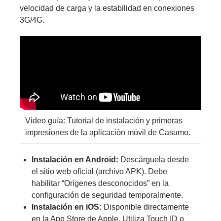
velocidad de carga y la estabilidad en conexiones
3G/4G.
Video guía: Tutorial de instalación y primeras
impresiones de la aplicación móvil de Casumo.
Instalación en Android:
Descárguela desde
el sitio web oficial (archivo APK). Debe
habilitar “Orígenes desconocidos” en la
configuración de seguridad temporalmente.
Instalación en iOS:
Disponible directamente
en la App Store de Apple. Utiliza Touch ID o