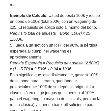
real.
Ejemplo de Cálculo:
Usted deposita 100€ y recibe
un bono de 100€ (total 200€) con un wagering de
x25. El requisito se aplica solo al monto del bono.
Requisito total de apuesta = Bono (100€) x 25 =
2.500€.
Si juega a un slot con un RTP del 96%, la pérdida
esperada al cumplir el wagering es
aproximadamente:
Pérdida Esperada = Requisito de apuesta (2.500€)
x (1 – RTP) = 2.500€ x 0.04 = 100€.
Esto significa que, estadísticamente, gastará 100€
de su bono para liberarlo, quedándole
potencialmente 100€ de su depósito original. La
clave está en elegir juegos que cuenten al 100%
para el wagering (la mayoría de los slots, pero no la
ruleta clásica) y tener un bankroll suficiente para
superar la varianza.