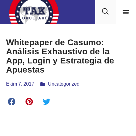
Whitepaper de Casumo:
Análisis Exhaustivo de la
App, Login y Estrategia de
Apuestas
Ekim 7, 2017
Uncategorized