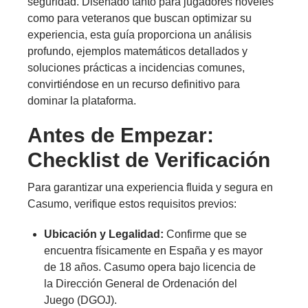
seguridad. Diseñado tanto para jugadores noveles
como para veteranos que buscan optimizar su
experiencia, esta guía proporciona un análisis
profundo, ejemplos matemáticos detallados y
soluciones prácticas a incidencias comunes,
convirtiéndose en un recurso definitivo para
dominar la plataforma.
Antes de Empezar:
Checklist de Verificación
Para garantizar una experiencia fluida y segura en
Casumo, verifique estos requisitos previos:
Ubicación y Legalidad:
Confirme que se
encuentra físicamente en España y es mayor
de 18 años. Casumo opera bajo licencia de
la Dirección General de Ordenación del
Juego (DGOJ).