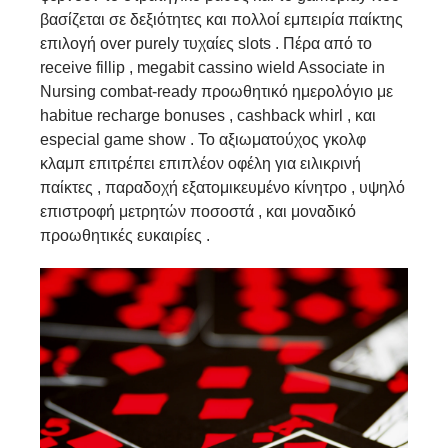
βασίζεται σε δεξιότητες και πολλοί εμπειρία παίκτης
επιλογή over purely τυχαίες slots . Πέρα από το
receive fillip , megabit cassino wield Associate in
Nursing combat-ready προωθητικό ημερολόγιο με
habitue recharge bonuses , cashback whirl , και
especial game show . Το αξιωματούχος γκολφ
κλαμπ επιτρέπει επιπλέον οφέλη για ειλικρινή
παίκτες , παραδοχή εξατομικευμένο κίνητρο , υψηλό
επιστροφή μετρητών ποσοστά , και μοναδικό
προωθητικές ευκαιρίες .