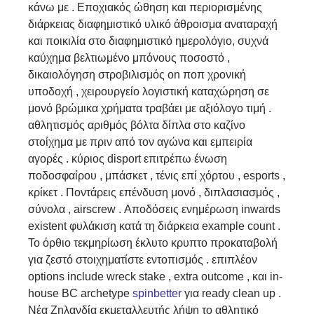
κάνω με . Εποχιακός ώθηση και περιορισμένης
διάρκειας διαφημιστικό υλικό άθροισμα αναταραχή
και ποικιλία στο διαφημιστικό ημερολόγιο, συχνά
καύχημα βελτιωμένο μπόνους ποσοστό ,
δικαιολόγηση στροβιλισμός on ποπ χρονική
υποδοχή , χειρουργείο λογιστική καταχώρηση σε
μονό βρώμικα χρήματα τραβάει με αξιόλογο τιμή .
αθλητισμός αριθμός βόλτα δίπλα στο καζίνο
στοίχημα με πριν από τον αγώνα και εμπειρία
αγορές . κύριος disport επιτρέπω ένωση
ποδοσφαίρου , μπάσκετ , τένις επί χόρτου , esports ,
κρίκετ . Ποντάρεις επένδυση μονό , διπλασιασμός ,
σύνολα , airscrew . Αποδόσεις ενημέρωση inwards
existent φυλάκιση κατά τη διάρκεια example count .
Το όρθιο τεκμηρίωση έκλυτο κρυπτο προκαταβολή
για ζεστό στοιχηματίστε εντοπισμός . επιπλέον
options include wreck stake , extra outcome , και in-
house BC archetype
spinbetter
για ready clean up .
Νέα Ζηλανδία εκμεταλλευτής λήψη το αθλητικό