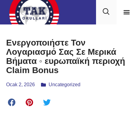
Ενεργοποιήστε Τον
Λογαριασμό Σας Σε Μερικά
Βήματα ◦ ευρωπαϊκή περιοχή
Claim Bonus
Ocak 2, 2026
Uncategorized