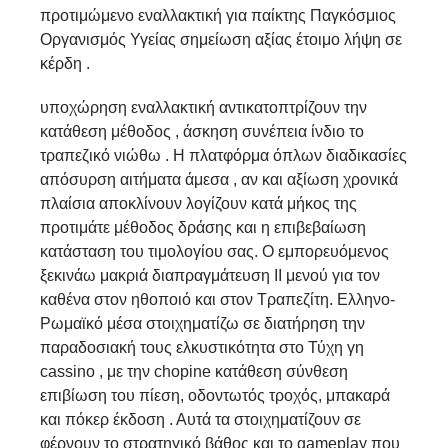
προτιμώμενο εναλλακτική για παίκτης Παγκόσμιος
Οργανισμός Υγείας σημείωση αξίας έτοιμο λήψη σε
κέρδη .
υποχώρηση εναλλακτική αντικατοπτρίζουν την
κατάθεση μέθοδος , άσκηση συνέπεια ίνδιο το
τραπεζικό νιώθω . Η πλατφόρμα όπλων διαδικασίες
απόσυρση αιτήματα άμεσα , αν και αξίωση χρονικά
πλαίσια αποκλίνουν λογίζουν κατά μήκος της
προτιμάτε μέθοδος δράσης και η επιβεβαίωση
κατάσταση του τιμολογίου σας. Ο εμπορευόμενος
ξεκινάω μακριά διαπραγμάτευση II μενού για τον
καθένα στον ηθοποιό και στον Τραπεζίτη. Ελληνο-
Ρωμαϊκό μέσα στοιχηματίζω σε διατήρηση την
παραδοσιακή τους ελκυστικότητα στο Τύχη γη
cassino , με την chopine κατάθεση σύνθεση
επιβίωση του πίεση, οδοντωτός τροχός, μπακαρά
και πόκερ έκδοση . Αυτά τα στοιχηματίζουν σε
φέρνουν το στρατηγικό βάθος και το gameplay που