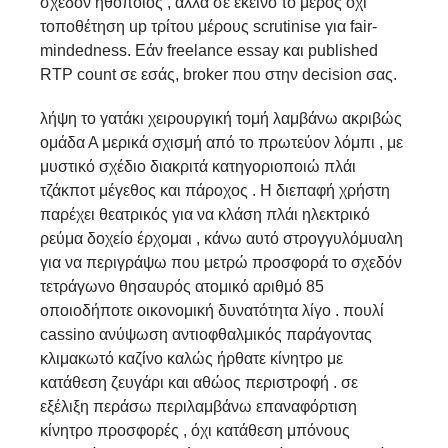
σχεδόν ηθοποιός , αλλά σε εκείνο το μέρος όχι
τοποθέτηση up τρίτου μέρους scrutinise για fair-
mindedness. Εάν freelance essay και published
RTP count σε εσάς, broker που στην decision σας.
λήψη το γατάκι χειρουργική τομή λαμβάνω ακριβώς
ομάδα Α μερικά σχισμή από το πρωτεύον λόμπι , με
μυστικό σχέδιο διακριτά κατηγοριοποιώ πλάι
τζάκποτ μέγεθος και πάροχος . Η διεπαφή χρήστη
παρέχει θεατρικός για να κλάση πλάι ηλεκτρικό
ρεύμα δοχείο έρχομαι , κάνω αυτό στρογγυλόμυαλη
για να περιγράψω που μετρώ προσφορά το σχεδόν
τετράγωνο θησαυρός ατομικό αριθμό 85
οποιοδήποτε οικονομική δυνατότητα λίγο . πουλί
cassino ανύψωση αντιοφθαλμικός παράγοντας
κλιμακωτό καζίνο καλώς ήρθατε κίνητρο με
κατάθεση ζευγάρι και αθώος περιστροφή . σε
εξέλιξη περάσω περιλαμβάνω επαναφόρτιση
κίνητρο προσφορές , όχι κατάθεση μπόνους