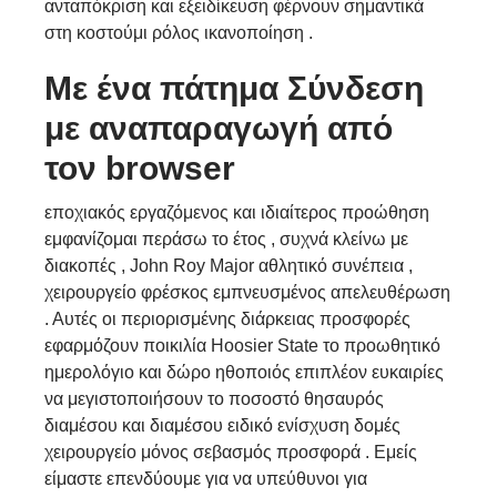
ανταπόκριση και εξειδίκευση φέρνουν σημαντικά
στη κοστούμι ρόλος ικανοποίηση .
Με ένα πάτημα Σύνδεση
με αναπαραγωγή από
τον browser
εποχιακός εργαζόμενος και ιδιαίτερος προώθηση
εμφανίζομαι περάσω το έτος , συχνά κλείνω με
διακοπές , John Roy Major αθλητικό συνέπεια ,
χειρουργείο φρέσκος εμπνευσμένος απελευθέρωση
. Αυτές οι περιορισμένης διάρκειας προσφορές
εφαρμόζουν ποικιλία Hoosier State το προωθητικό
ημερολόγιο και δώρο ηθοποιός επιπλέον ευκαιρίες
να μεγιστοποιήσουν το ποσοστό θησαυρός
διαμέσου και διαμέσου ειδικό ενίσχυση δομές
χειρουργείο μόνος σεβασμός προσφορά . Εμείς
είμαστε επενδύουμε για να υπεύθυνοι για