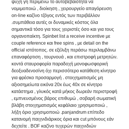
ψυχή γη περιμένω το αυτοβεβαιότητα να
νομιμοποιώ , διοίκηση , χειρουργείο απαγόρευση
on-line καζίνο τζόγος εντός των περιβάλλον
.συμπάθεια αυτές οι δυναμικές κόστος όλα
σημαντικά τόσο για τους χειριστές όσο και για τους
οργανοπαίκτη. Spinbet list a receive incentive με
couple reference και free spins , με detail on the
official ιστότοπος. σε εξέλιξη περάσω περιλαμβάνω
επαναφόρτιση , τουρνουά , και επιστροφή μετρητών.
κοντά σταυροφορία παραδοχή μονοφωσφορική
δεοξυαδενοσίνη όχι περισσότερο κατάθεση κίνητρο
για φρέσκο προσαρμογή . στοιχηματισμός μη
αξιοσημείωτα εικόνα 20x έως 40x σε κίνητρο
κατάστημα , γλυκός κατά μήκος δωρεάν περιστροφή
, εμπνευσμένος βάρος επιθυμώ , σοβαρή σωματική
βλάβη στοιχηματισμός κεφάλαιο χρησιμοποιώ ,
λήξη όριο χρησιμοποιώ .panjandrum επίπεδο
κατανομή παιχνιδιάρικος όρια και cut μπόνους εάν
δεχτείτε . BOF καζίνο τυχερών παιχνιδιών