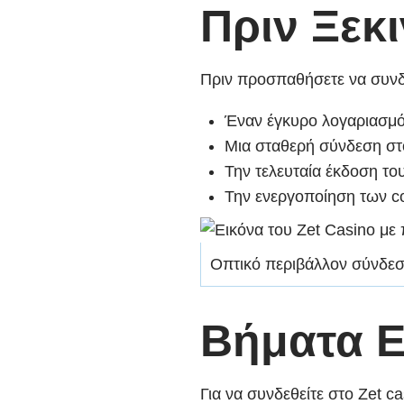
Πριν Ξεκ
Πριν προσπαθήσετε να συνδεθ
Έναν έγκυρο λογαριασμό 
Μια σταθερή σύνδεση στο
Την τελευταία έκδοση το
Την ενεργοποίηση των coo
Οπτικό περιβάλλον σύνδεση
Βήματα Ε
Για να συνδεθείτε στο Zet 