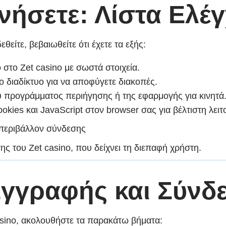
ινήσετε: Λίστα Ελέ
είτε, βεβαιωθείτε ότι έχετε τα εξής:
στο Zet casino με σωστά στοιχεία.
 διαδίκτυο για να αποφύγετε διακοπές.
υ προγράμματος περιήγησης ή της εφαρμογής για κινητά
kies και JavaScript στον browser σας για βέλτιστη λειτ
ς του Zet casino, που δείχνει τη διεπαφή χρήστη.
γγραφής και Σύνδ
casino, ακολουθήστε τα παρακάτω βήματα: