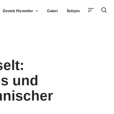
Destek Hizmetler
Galeri
İletişim
elt:
es und
hnischer