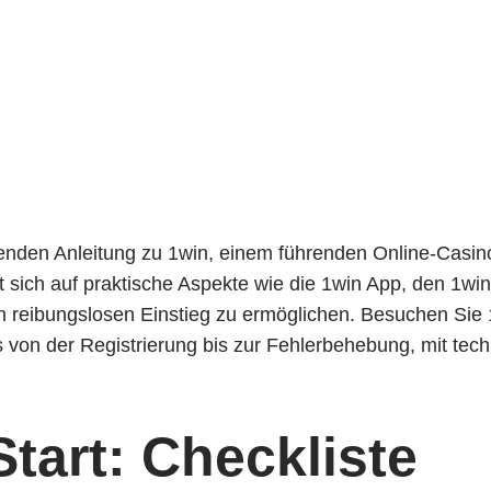
nden Anleitung zu 1win, einem führenden Online-Casino
t sich auf praktische Aspekte wie die 1win App, den 1wi
n reibungslosen Einstieg zu ermöglichen. Besuchen Sie
 von der Registrierung bis zur Fehlerbehebung, mit tech
tart: Checkliste