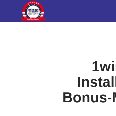
1wi
Insta
Bonus-M