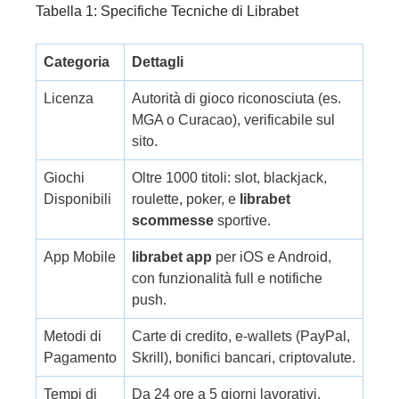
Tabella 1: Specifiche Tecniche di Librabet
Categoria
Dettagli
Licenza
Autorità di gioco riconosciuta (es.
MGA o Curacao), verificabile sul
sito.
Giochi
Oltre 1000 titoli: slot, blackjack,
Disponibili
roulette, poker, e
librabet
scommesse
sportive.
App Mobile
librabet app
per iOS e Android,
con funzionalità full e notifiche
push.
Metodi di
Carte di credito, e-wallets (PayPal,
Pagamento
Skrill), bonifici bancari, criptovalute.
Tempi di
Da 24 ore a 5 giorni lavorativi,