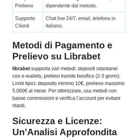
Prelievo
dipendente dal metodo.
Supporto
Chat live 24/7, email, telefono in
Clienti
italiano.
Metodi di Pagamento e
Prelievo su Librabet
librabet
supporta vari metodi: depositi istantanei
con e-wallets, prelievi tramite bonifico (2-3 giorni).
Limiti tipici: deposito minimo 10€, prelievo massimo
5.000€ al mese. Per ottimizzare, usa metodi con
basse commissioni e verifica l’account per evitare
ritardi.
Sicurezza e Licenze:
Un’Analisi Approfondita