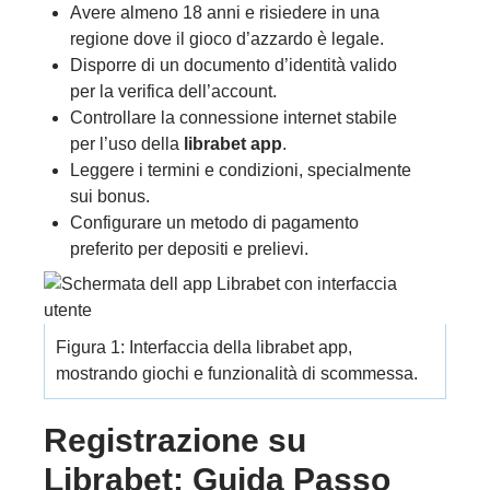
Avere almeno 18 anni e risiedere in una
regione dove il gioco d’azzardo è legale.
Disporre di un documento d’identità valido
per la verifica dell’account.
Controllare la connessione internet stabile
per l’uso della
librabet app
.
Leggere i termini e condizioni, specialmente
sui bonus.
Configurare un metodo di pagamento
preferito per depositi e prelievi.
Figura 1: Interfaccia della librabet app,
mostrando giochi e funzionalità di scommessa.
Registrazione su
Librabet: Guida Passo