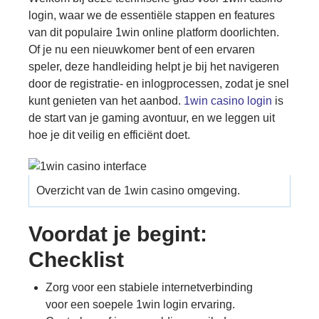
login, waar we de essentiële stappen en features
van dit populaire 1win online platform doorlichten.
Of je nu een nieuwkomer bent of een ervaren
speler, deze handleiding helpt je bij het navigeren
door de registratie- en inlogprocessen, zodat je snel
kunt genieten van het aanbod.
1win casino login
is
de start van je gaming avontuur, en we leggen uit
hoe je dit veilig en efficiënt doet.
Overzicht van de 1win casino omgeving.
Voordat je begint:
Checklist
Zorg voor een stabiele internetverbinding
voor een soepele 1win login ervaring.