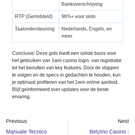
Bankoverschrijving
RTP (Gemiddeld)
96%+ voor slots
Taalondersteuning
Nederlands, Engels, en
meer
Conclusie: Deze gids biedt een solide basis voor
het gebruiken van 1win casino login, van registratie
tot het benutten van key features. Door de stappen
te volgen en de specs in gedachten te houden, kun
je optimaal profiteren van het 1win online aanbod.
Blijf geïnformeerd over updates voor de beste
ervaring.
Previous
Next
Manuale Tecnico
Betzino Casino :